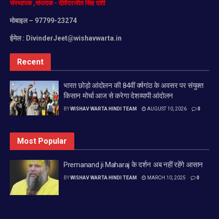
संस्थापक
,
संपादक
-
देविंदरजीत
सिंह
दर्शी
मोबाइल
– 97799-23274
ईमेल :
DivinderJeet@wishavwarta.in
Recent
भारत छोड़ो आंदोलन की 84वीं वर्षगांठ के अवसर पर संयुक्त
किसान मोर्चा आज से करेगा देशव्यापी आंदोलन
BY
WISHAV WARTA HINDI TEAM
AUGUST 10, 2026
0
Most Popular
Premanand ji Maharaj के दर्शन अब नहीं रहेंगे आसान
BY
WISHAV WARTA HINDI TEAM
MARCH 10, 2025
0