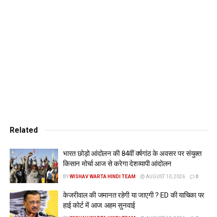
उन्होंने कहा कि मुंबई के साइबर पुलिस थाने में मामला दर्ज कर लिया गया
है। अधिकारी ने कहा, हम जांच कर रहे हैं कि आरोपी गुजर्र का कोई पिछला
आपराधिक इतिहास तो नहीं है। उसे भारतीय दंड संहिता की संबंधित
धाराओं, 506 (2) (आपराधिक धमकी के लिए सजा) और सूचना प्रौद्योगिकी
(आईटी) अधिनियम के प्रावधानों के तहत गिरफ्तार किया गया है और जांच
जारी है। बांद्रा इलाके में 14 अप्रैल की सुबह सलमान खान के घर के बाहर
मोटरसाइकिल सवार दो लोगों ने कई गोलियां चलाई थीं। इस मामले में कुल
छह लोगों को गिरफ्तार किया गया था। इनमें से एक अनुज थापन ने एक मई
को पुलिस हवालात में कथित तौर पर फांसी लगा ली थी।
Related
Tags:
arrested
firing
incident
khan
rajasthan
भारत छोड़ो आंदोलन की 84वीं वर्षगांठ के अवसर पर संयुक्त
salman
www.wishavwarta.in
किसान मोर्चा आज से करेगा देशव्यापी आंदोलन
BY
WISHAV WARTA HINDI TEAM
AUGUST 10, 2026
0
केजरीवाल की जमानत रहेगी या जाएगी ? ED की याचिका पर
हाई कोर्ट में आज अहम सुनवाई