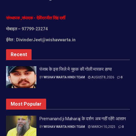
संस्थापक
,
संपादक
-
देविंदरजीत
सिंह
दर्शी
मोबाइल
– 97799-23274
ईमेल :
DivinderJeet@wishavwarta.in
Recent
पंजाब के इस जिले मे युवक की गोली मारकर हत्या
BY
WISHAV WARTA HINDI TEAM
AUGUST 8, 2026
0
Most Popular
Premanand ji Maharaj के दर्शन अब नहीं रहेंगे आसान
BY
WISHAV WARTA HINDI TEAM
MARCH 10, 2025
0