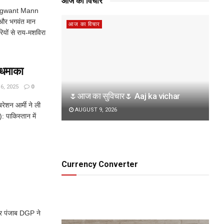
आज का विचार
hagwant Mann
ल और भगवंत मान
आज का विचार
पारियों से राय-मशविरा
 धमाका
, 2025
0
🌷आज का सुविचार🌷 Aaj ka vichar
रेशन आर्मी ने ली
AUGUST 9, 2026
): पाकिस्तान में
Currency Converter
ार पंजाब DGP ने