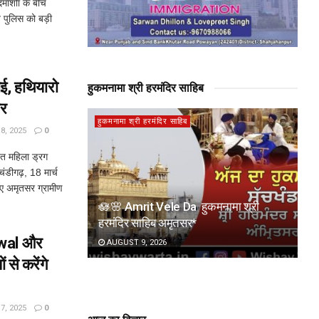
ाशोां के बीच
ाब पुलिस को बड़ी
ई, हथियारो
हुकमनामा श्री हरमंदिर साहिब
ार
हुकमनामा श्री हरमंदिर साहिब
, 2025
0
त महिला ड्रग
डीगढ़, 18 मार्च
हुए अमृतसर ग्रामीण
🪷🌸 Amrit Vele Da हुकमनामा श्री
हरमंदिर साहिब अमृतसर*
iwal और
AUGUST 9, 2026
े करेंगे
, 2025
0