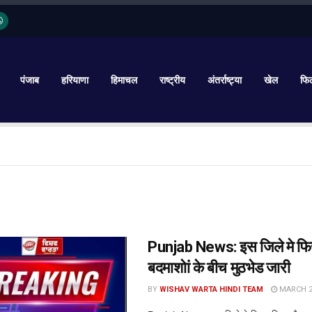
पंजाब
हरियाणा
हिमाचल
राष्ट्रीय
अंतर्राष्ट्या
खेल
फिल
Punjab News: इस जिले मे फि
बदमाशोां के बीच मुठभेड जारी
BY
WISHAV WARTA HINDI TEAM
MARCH 20