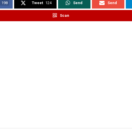
198
Tweet
124
Send
Send
Scan