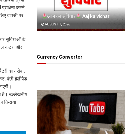
ं प्रार्थना करने
 लिए वापसी पर
आज का सुविचार
Aaj ka vichar
AUGUST 7, 2026
ीआर सुविधाओं के
 केवल कटरा और
Currency Converter
बैटरी कार सेवा,
कट, पंछी हैलीपैड
 जाएगी।
 है। उल्लेखनीय
फा किराया