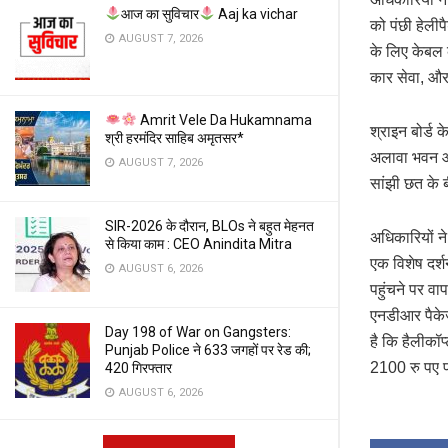
आज का सुविचार
Aaj ka vichar
को पंछी हेलीपै
AUGUST 7, 2026
के लिए केबल 
कार सेवा, और
Amrit Vele Da Hukamnama
श्राइन बोर्ड 
श्री हरमंदिर साहिब अमृतसर*
अलावा भवन और
AUGUST 7, 2026
सांझी छत के 
SIR-2026 के दौरान, BLOs ने बहुत मेहनत
अधिकारियों ने
से किया काम : CEO Anindita Mitra
एक विशेष दर्श
AUGUST 6, 2026
पहुंचने पर वा
एनडीआर पैके
Day 198 of War on Gangsters:
है कि हैलीकॉ
Punjab Police ने 633 जगहों पर रेड की;
2100 रु पए प्
420 गिरफ्तार
AUGUST 6, 2026