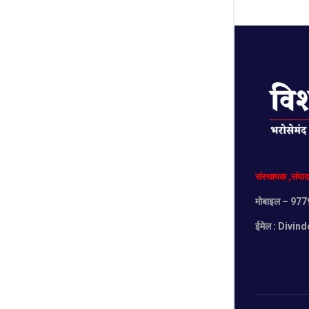
संस्थापक
,
संपा
मोबाइल
– 977
ईमेल :
Divind