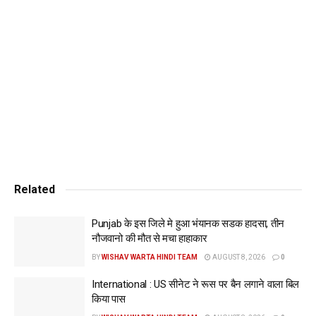
छात्र की जान बचाई गई है, उसका उचित इलाज किया जा रहा है।’’
सेंट पीटर्सबर्ग में भारतीय महा वाणिज्य दूतावास ने कहा कि ये छात्र वेलिकी
की नोवगोरोद स्टेट यूनिर्विसटी में मेडिकल की पढ़ाई कर रहे थे। उसने
‘एक्स’ पर लिखा, ‘‘शोक-संतप्त परिवारों के प्रति हमारी संवेदनाएं।’’उसने
बताया कि परिजनों तक शव जल्द से जल्द पहुंचाने के लिए वेलिकी नोवगोरोद
के स्थानीय अधिकारियों के साथ संपर्क बना हुआ है। महा वाणिज्य दूतावास
ने कहा, ‘‘शोक-संतप्त परिवारों से संपर्क किया गया है और उन्हें हरसंभव
मदद का आश्वासन दिया गया है।
Related
Punjab के इस जिले मे हुआ भंयानक सडक हादसा, तीन
नौजवानो की मौत से मचा हाहाकार
BY
WISHAV WARTA HINDI TEAM
AUGUST 8, 2026
0
International : US सीनेट ने रूस पर बैन लगाने वाला बिल
किया पास