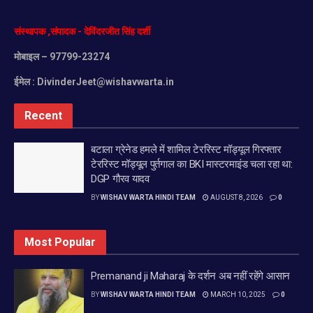
संस्थापक
,
संपादक
-
देविंदरजीत
सिंह
दर्शी
मोबाइल
– 97799-23274
ईमेल :
DivinderJeet@wishavwarta.in
Recent
बटाला ग्रेनेड हमले में शामिल टेररिस्ट मॉड्यूल गिरफ्तार
टेररिस्ट मॉड्यूल पुर्तगाल का BKI मास्टरमाइंड चला रहा था:
DGP गौरव यादव
BY
WISHAV WARTA HINDI TEAM
AUGUST 8, 2026
0
Most Popular
Premanand ji Maharaj के दर्शन अब नहीं रहेंगे आसान
BY
WISHAV WARTA HINDI TEAM
MARCH 10, 2025
0