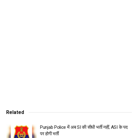
“पटियाला दा भरोसा परनीत कौर”, नामांकन भरने के बाद रोड शो के जरिए
विशाल शक्ति प्रदर्शन
-ऐतिहासिक रोड शो में परनीत कौर का नामांकन, पटियाला में भाजपा की
जीत का संकेत
चंडीगढ़, 14 मई (विश्ववार्ता)समर्थन और उत्साह के एक शानदार प्रदर्शन में,
भाजपा की पटियाला लोकसभा उम्मीदवार परनीत कौर ने अपने नामांकन के
बाद शेरांवाला गेट से किला चौक तक 2 किमी का एक विशाल रोड शो
सोमवार को निकाला गया। ये विशाल रोड शो उनके मतदान की शुरुआत
और जीत का प्रतीक है। असम के मुख्यमंत्री हिमंत बिस्वा सरमा, भाजपा के
पंजाब अध्यक्ष सुनील जाखड़ और भाजपा पंजाब महासचिव अनिल सरीन
सहित सम्मानित गणमान्य व्यक्तियों के साथ, परनीत कौर ने एक विशेष वाहन
में खड़े होकर पूरे रोड शो दौरान अपने समर्थकों को समर्थन और प्यार कबूल
किया। लगभग 12 हजार से अधिक समर्थकों ने रोड शो दौरन “पटियाले दा
Related
भरोसा परनीत कौर के जमकर नारे लगाकर माहौल को जोश से भर दिया।
दो किलोमीटर लंबे रोड शो को अपने समाप्ति स्थल पर पहुंचने के लिए तीन
Punjab Police में अब SI की सीधी भर्ती नहीं, ASI के पद
घंटे से अधिक का समय लगा।
पर होगी भर्ती