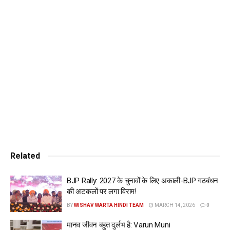
गई। सी.एम. मान ने भाजपा पर निशाना साधते हुए कहा कि केजरीवाल के
साथ आतंकवादियों जैसा व्यवहार क्यों किया जा रहा है? उन्होंने कहा कि
उनकी केजरीवाल से हार्डकोर क्रिमिनल की तरह मुलाकात करवाई गई।
गौरतलब है कि इससे पहले 10 अप्रैल को सुरक्षा कारणों का हवाला देते हुए
तिहाड़ जेल प्रशासन ने दोनों नेताओं को मुलाकात की इजाजत देने से
इनकार कर दिया था।
Tags:
cm-mann-met-kejriwal
Related
BJP Rally: 2027 के चुनावों के लिए अकाली-BJP गठबंधन
की अटकलों पर लगा विराम!
BY
WISHAV WARTA HINDI TEAM
MARCH 14, 2026
0
मानव जीवन बहुत दुर्लभ है: Varun Muni