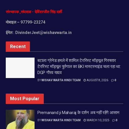
संस्थापक
,
संपादक
-
देविंदरजीत
सिंह
दर्शी
मोबाइल
– 97799-23274
ईमेल :
DivinderJeet@wishavwarta.in
Recent
बटाला ग्रेनेड हमले में शामिल टेररिस्ट मॉड्यूल गिरफ्तार
टेररिस्ट मॉड्यूल पुर्तगाल का BKI मास्टरमाइंड चला रहा था:
DGP गौरव यादव
BY
WISHAV WARTA HINDI TEAM
AUGUST 8, 2026
0
Most Popular
Premanand ji Maharaj के दर्शन अब नहीं रहेंगे आसान
BY
WISHAV WARTA HINDI TEAM
MARCH 10, 2025
0