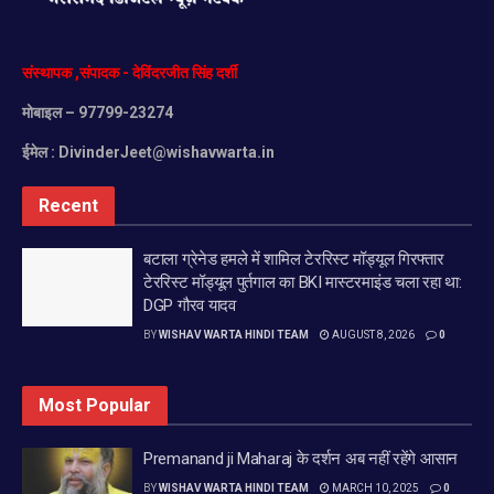
संस्थापक
,
संपादक
-
देविंदरजीत
सिंह
दर्शी
मोबाइल
– 97799-23274
ईमेल :
DivinderJeet@wishavwarta.in
Recent
बटाला ग्रेनेड हमले में शामिल टेररिस्ट मॉड्यूल गिरफ्तार
टेररिस्ट मॉड्यूल पुर्तगाल का BKI मास्टरमाइंड चला रहा था:
DGP गौरव यादव
BY
WISHAV WARTA HINDI TEAM
AUGUST 8, 2026
0
Most Popular
Premanand ji Maharaj के दर्शन अब नहीं रहेंगे आसान
BY
WISHAV WARTA HINDI TEAM
MARCH 10, 2025
0