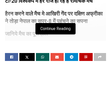
टी-20 विश्वकप मे हर रोज हो रहे है रोमांचक मैच
हैरन करने वाले मैच मे आखिरी गेंद पर दक्षिण अफ्रीका
ने तोड़ा नेपाल का सुपर-8 में पहुंचने का सपना
Continue Reading
जानिये मैच का पूरा हाल
चंडीगढ, 16 जून (विश्ववार्ता) अमेरिका मे हो रहे है टी-20 विश्वकप मे हर
रोज रोमाचंक मैच हो रहे है जिस कारण दर्शको का पूरा पैसा वसूल हो रहा
है। मैच कभी एक गेंद पर तो कभी एक ओवर मे पूरा पलट जाता है। ऐसा ही
नजारा देखने को मिला दक्षिण अफ्रीका और नेपाल के मैच मे जहां 31वें मैच
में नेपाल को 1 रन से हरा दिया। इस मैच में नेपाल के पास अफ्रीकी टीम के
खिलाफ बड़ा उलटफेर करने का एक सुनहरा मौका था, लेकिन वह ऐसा नहीं
कर सके। टूर्नामेंट में बने रहने के लिए नेपाल को आखिरी गेंद पर दो रन की
जरूरत थी, लेकिन हेनरिक क्लासेन ने नॉन-स्ट्राइकर छोर पर नेपाल के
गुलसन झा को रन आउट कर दिया, जिससे सुपर ओवर की संभावना खत्म हो
गई।