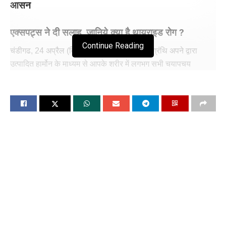
आसन
एक्सपट्र्स ने दी सलाह, जानिये क्या है थायराइड रोग ?
Continue Reading
चंडीगढ, 24 अप्रैल (विश्ववार्ता): आपकी थायरॉयड ग्रंथि अपने द्वारा
उत्पादित हार्मोन के माध्यम से आपके शरीर में लगभग सभी चयापचय
प्रक्रियाओं को प्रभावित करती है। आपकी थायरॉयड ग्रंथि आपके
अंत:स्रावी तंत्र का हिस्सा है। जब हमारा थायरॉइड या तो बहुत अधिक या
बहुत कम महत्वपूर्ण हार्मोन बनाता है, तो इसे थायरॉयड रोग कहा जाता है।
थायरॉइड रोग और विकार छोटे, हानिरहित गण्डमाला (बड़ी ग्रंथि) से लेकर,
जिसके लिए उपचार की आवश्यकता नहीं होती, जीवन के लिए खतरा पैदा
करने वाले कैंसर तक हो सकते हैं। सबसे आम थायराइड समस्याओं में
थायराइड हार्मोन का असामान्य उत्पादन शामिल है। बहुत अधिक थायराइड
हार्मोन के परिणामस्वरूप हाइपरथायरायडिज्म नामक स्थिति होती है, जबकि
अपर्याप्त हार्मोन उत्पादन से हाइपोथायरायडिज्म होता है। यद्यपि प्रभाव
अप्रिय या असुविधाजनक हो सकते हैं, यदि उचित निदान और उपचार किया
जाए तो अधिकांश थायरॉयड समस्याओं को अच्छी तरह से प्रबंधित किया जा
सकता है।