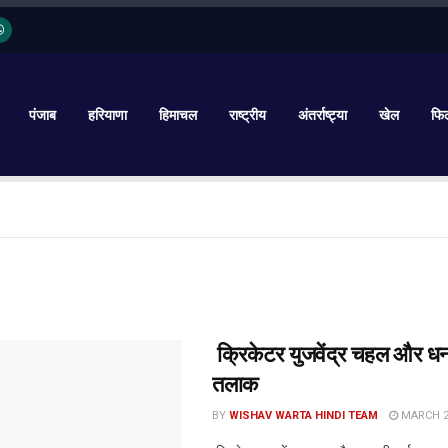
पंजाब
हरियाणा
हिमाचल
राष्ट्रीय
अंतर्राष्ट्या
खेल
फिल
क्रिकेटर युजवेंद्र चहल और धनश
तलाक
BY
WISHAV WARTA HINDI TEAM
MARCH 20