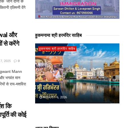
क जानें दोनों के
कितनी एलिमनी देंगे
iwal और
हुकमनामा श्री हरमंदिर साहिब
े करेंगे
हुकमनामा श्री हरमंदिर साहिब
, 2025
0
hagwant Mann
ल और भगवंत मान
पारियों से राय-मशविरा
AUGUST 6, 2026
ेश कि
पूर्ति की कोई