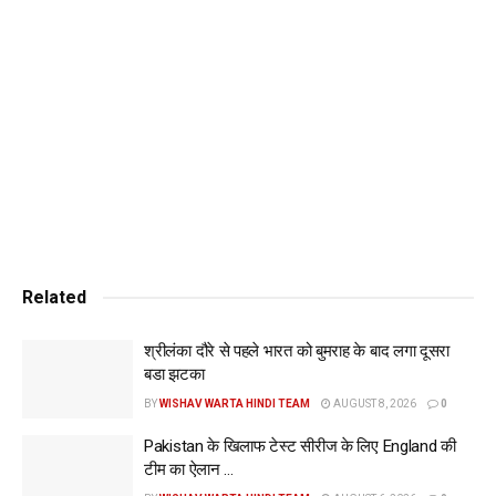
बाहर होने वाली टीमों को 6.54 करोड़ रुपये (787,500 यूएस डॉलर)
मिलेंगे।
सुपर-आठ राउंड से बाहर होने पर भी पैसों की बारिश
किस राउंड में कितने रुपये मिलेंगे:
राउंड प्राइज मनी
विजेता 20.36 करोड़ रुपये (2.45 मिलियन अमेरिकी डॉलर)
उप-विजेता 10.64 करोड़ रुपये (1.28 मिलियन अमेरिकी डॉलर)
सेमीफाइनल में हारने पर 6.54 करोड़ रुपये (787,500 अमेरिकी डॉलर)
सुपर-8 राउंड से बाहर होने पर 3.17 करोड़ रुपये (382,500 अमेरिकी
डॉलर)
Related
9 से 12वें स्थान पर रहने पर 2.05 करोड़ रुपये (247,500 अमेरिकी
डॉलर)
श्रीलंका दौरे से पहले भारत को बुमराह के बाद लगा दूसरा
बडा झटका
13 से 20वें स्थान पर रहने पर 1.87 करोड़ रुपये (225,000 अमेरिकी
डॉलर)
BY
WISHAV WARTA HINDI TEAM
AUGUST 8, 2026
0
टी20 विश्व कप में कुल 55 मैच खेले जाएंगे
Pakistan के खिलाफ टेस्ट सीरीज के लिए England की
टी20 विश्व कप में शुरुआती राउंड यानी ग्रुप स्टेज मं 40 मैच खेले जाएंगे।
टीम का ऐलान …
20 टीमों को पांच-पांच के चार ग्रुप में बांटा गया है। ग्रुप स्टेज में अपने-