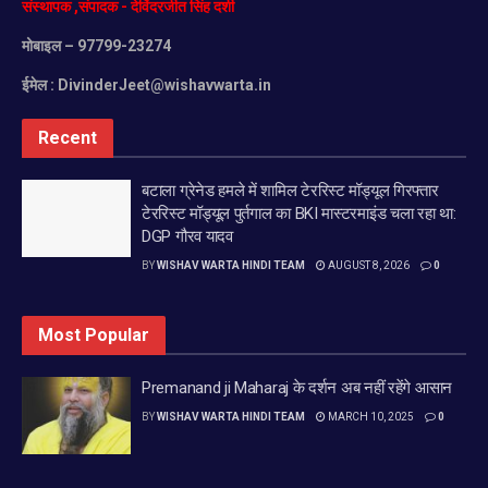
संस्थापक
,
संपादक
-
देविंदरजीत
सिंह
दर्शी
मोबाइल
– 97799-23274
ईमेल :
DivinderJeet@wishavwarta.in
Recent
बटाला ग्रेनेड हमले में शामिल टेररिस्ट मॉड्यूल गिरफ्तार
टेररिस्ट मॉड्यूल पुर्तगाल का BKI मास्टरमाइंड चला रहा था:
DGP गौरव यादव
BY
WISHAV WARTA HINDI TEAM
AUGUST 8, 2026
0
Most Popular
Premanand ji Maharaj के दर्शन अब नहीं रहेंगे आसान
BY
WISHAV WARTA HINDI TEAM
MARCH 10, 2025
0