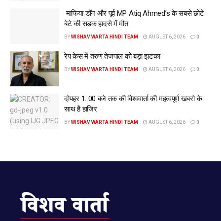
माफिया डॉन और पूर्व MP Atiq Ahmed’s के सबसे छोटे
स. लालजीत सिंह भुल्लर ने कहा कि विभाग द्वारा यह भी यकीनी बनाया जाए
बेटे की सड़क हादसे में मौत
कि प्राईवेट बस आप्रेटरों के मालिकों, उनके प्राईवेट प्रबंधन सस्थानों को
BY
WISHAV WARTA HINDI TEAM
AUGUST 6, 2026
0
आम सवारियों के साथ उचित व्यवहार करने और अपने ड्राईवरों/कंडकटरों
रेप केस में तरुण तेजपाल को बड़ा झटका
को अनुशासन में रहने, सवारियों के साथ सहकारिता रखने सम्बन्धी हिदायतें
जारी की जाएँ।
BY
WISHAV WARTA HINDI TEAM
AUGUST 6, 2026
0
इसके इलावा सरकारी और प्राईवेट क्षेत्र में काम करने वाले बस ड्राईवरों
दोपहर 1. 00 बजे तक की विश्ववार्ता की महत्वपूर्ण खबरो के
और कंडकटरों को सर्विस में ज्वाईन करवाने से पहले आम जनता के साथ
साथ है हाजिर
अच्छा व्यवहार करने और सड़क नियमों के बारे में अच्छी तरह शिक्षित करने
BY
WISHAV WARTA HINDI TEAM
AUGUST 6, 2026
0
हित एक अनिर्वाय प्रशिक्षण की व्यवस्था को यकीनी बनाया जाए।