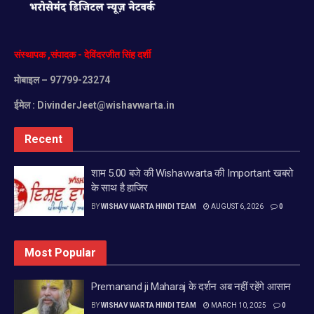
संस्थापक
,
संपादक
-
देविंदरजीत
सिंह
दर्शी
मोबाइल
– 97799-23274
ईमेल :
DivinderJeet@wishavwarta.in
Recent
शाम 5.00 बजे की Wishavwarta की Important खबरो
के साथ है हाजिर
BY
WISHAV WARTA HINDI TEAM
AUGUST 6, 2026
0
Most Popular
Premanand ji Maharaj के दर्शन अब नहीं रहेंगे आसान
BY
WISHAV WARTA HINDI TEAM
MARCH 10, 2025
0