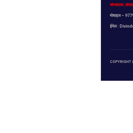
संस्थापक
,
संपा
मोबाइल
– 977
ईमेल :
Divind
COPYRIGHT (