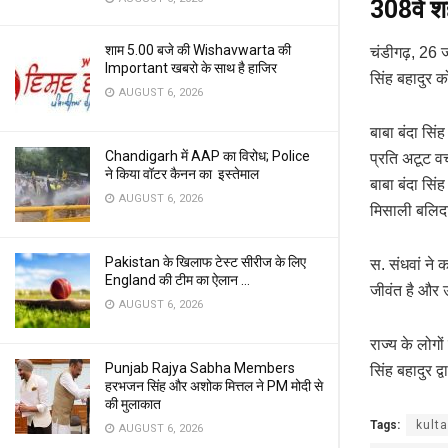
308वें श
शाम 5.00 बजे की Wishavwarta की
चंडीगढ़, 26 ज
Important खबरो के साथ है हाजिर
सिंह बहादुर क
AUGUST 6, 2026
बाबा बंदा सि
Chandigarh में AAP का विरोध; Police
प्रति अटूट वच
ने किया वॉटर कैनन का इस्तेमाल
बाबा बंदा सि
AUGUST 6, 2026
मिसाली बलि
Pakistan के खिलाफ टेस्ट सीरीज के लिए
स. संधवां ने 
England की टीम का ऐलान …
जीवंत है और उ
AUGUST 6, 2026
राज्य के लोगो
Punjab Rajya Sabha Members
सिंह बहादुर द
हरभजन सिंह और अशोक मित्तल ने PM मोदी से
की मुलाकात
Tags:
kulta
AUGUST 6, 2026