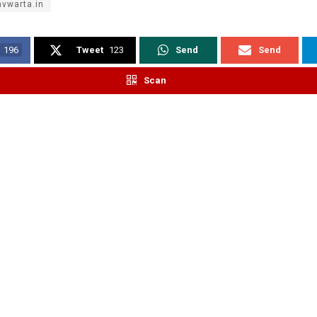
vwarta.in
196
Tweet
123
Send
Send
Scan