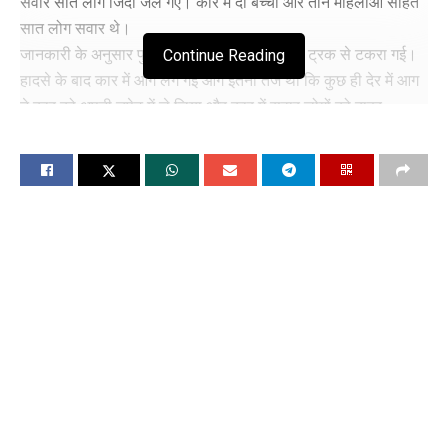
सवार सात लोग जिंदा जल गए। कार में दो बच्चों और तीन महिलाओं सहित
सात लोग सवार थे।
Continue Reading
जानकारी के अनुसार पुल पर कार अपने आगे चल रहे ट्रक से टकरा गई।
हादसे के बाद कार में आग लग गई आग इतनी तेज थी कि कुछ ही देर में आग
ने कार को अपनी चपेट में ले लिया और कार में सवार लोगों को बाहर
निकलने का मौका नहीं मिला।
पुलिस उपाधीक्षक (फतेहपुर सर्कल) रामप्रताप बिश्नोई ने बताया कि कार
सवार सभी लोग उत्तर प्रदेश के मेरठ के रहने वाले थे। सालासर बालाजी
मंदिर से हिसार जा रहे थे। इसी दौरान हादसे का शिकार हो गए।
हादसे के बाद मौके पर पहुंची पुलिस और फायर ब्रिगेड की गाडिय़ों ने कड़ी
मशक्कत के बाद आग पर काबू पाया। कार सवार मृतकों की अभी पहचान
नहीं हो सकी है। मौके पर मौजूद फतेहपुर शेखावाटी पुलिस मृतकों की
शिनाख्त करने में जुटी है।