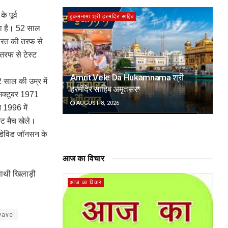
 पूर्व
हुकमनामा श्री हरमंदिर साहिब
या है। 52 साल
भारत की तरफ से
तरफ से टेस्ट
Amrit Vele Da Hukamnama श्री
 साल की उम्र में
हरमंदिर साहिब अमृतसर*
 अक्टूबर 1971
AUGUST 8, 2026
 1996 में
्ट मैच खेले।
ज डेविड जॉनसन के
आज का विचार
साथी खिलाड़ी
आज का विचार
wave