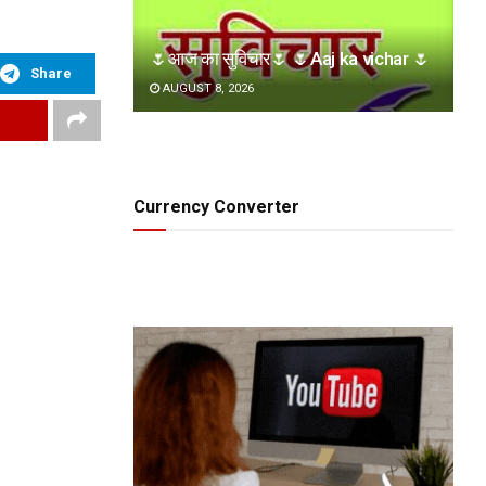
🌷आज का सुविचार🌷 🌷Aaj ka vichar 🌷
Share
AUGUST 8, 2026
Currency Converter