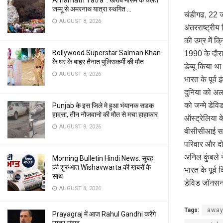
Amarnath Yatra : खराब मौसम के चलते
जम्मू से अमरनाथ यात्रा स्थगित …
चंडीगढ, 22 ज
AUGUST 8, 2026
अंतरराष्ट्री
की उम्र में 
Bollywood Superstar Salman Khan
1990 के दौरा
के घर के बाहर तैनात पुलिसकर्मी की मौत
डेब्यू किया थ
AUGUST 8, 2026
भारत के पूर्व
दुनिया को अल
को जन्मे डेव
Punjab के इस जिले मे हुआ भंयानक सडक
हादसा, तीन नौजवानो की मौत से मचा हाहाकार
ऑस्ट्रेलिया 
AUGUST 8, 2026
बीसीसीआई सचि
परिवार और दोस
अनिल कुंबले ने
Morning Bulletin Hindi News: सुबह
की शुरुआत Wishavwarta की खबरों के
भारत के पूर्व
साथ
डेविड जॉनसन 
AUGUST 8, 2026
Tags:
awa
Prayagraj में आज Rahul Gandhi करेंगे