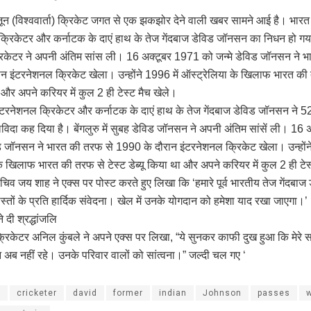
ून (विश्ववार्ता) क्रिकेट जगत से एक झकझोर देने वाली खबर सामने आई है। भारत के
य क्रिकेटर और कर्नाटक के दाएं हाथ के तेज गेंदबाज डेविड जॉनसन का निधन हो ग
क्रिकेटर ने अपनी अंतिम सांस ली। 16 अक्टूबर 1971 को जन्मे डेविड जॉनसन ने 
न इंटरनेशनल क्रिकेट खेला। उन्होंने 1996 में ऑस्ट्रेलिया के खिलाफ भारत की 
ा और अपने करियर में कुल 2 ही टेस्ट मैच खेले।
 इंटरनेशनल क्रिकेटर और कर्नाटक के दाएं हाथ के तेज गेंदबाज डेविड जॉनसन ने 52
विदा कह दिया है। बेंगलुरु में सुबह डेविड जॉनसन ने अपनी अंतिम सांसें ली। 16
िड जॉनसन ने भारत की तरफ से 1990 के दौरान इंटरनेशनल क्रिकेट खेला। उन्होंने
के खिलाफ भारत की तरफ से टेस्ट डेब्यू किया था और अपने करियर में कुल 2 ही टेस
व जय शाह ने एक्स पर पोस्ट करते हुए लिखा कि ‘हमारे पूर्व भारतीय तेज गेंदबा
्तों के प्रति हार्दिक संवेदना। खेल में उनके योगदान को हमेशा याद रखा जाएगा।’
 दी श्रद्धांजलि
 क्रिकेटर अनिल कुंबले ने अपने एक्स पर लिखा, “ये सुनकर काफी दुख हुआ कि मेरे 
अब नहीं रहे। उनके परिवार वालों को सांत्वना।” जल्दी चल गए ‘
y
cricketer
david
former
indian
Johnson
passes