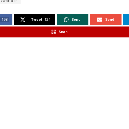
vwarta.in
198
Tweet
124
Send
Send
Scan