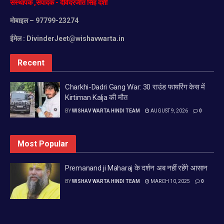
संस्थापक
,
संपादक
-
देविंदरजीत
सिंह
दर्शी
Tags:
care
Eye
eyesigh
home
increase
मोबाइल
– 97799-23274
remedies
to
www.wishavwarta.in
ईमेल :
DivinderJeet@wishavwarta.in
Recent
Charkhi-Dadri Gang War: 30 राउंड फायरिंग केस में
Kirtiman Kalja की मौत
BY
WISHAV WARTA HINDI TEAM
AUGUST 9, 2026
0
Most Popular
Premanand ji Maharaj के दर्शन अब नहीं रहेंगे आसान
BY
WISHAV WARTA HINDI TEAM
MARCH 10, 2025
0