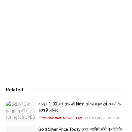
ताड़ासन का नियमित अभ्यास बहुत फायदेमंद है। इससे
जहां शरीर को ज्यादा ताकत मिलती है, वहीं संतुलन
बनाना भी आसान हो जाता है।
pic.twitter.com/C8hvZeIvEJ
— Narendra Modi (@narendramodi)
June
13, 2024
Related
दोपहर 1. 00 बजे तक की विश्ववार्ता की महत्वपूर्ण खबरो के
साथ है हाजिर
BY
WISHAV WARTA HINDI TEAM
AUGUST 6, 2026
0
Gold Silver Price Today आज जानिये सोने व चांदी के