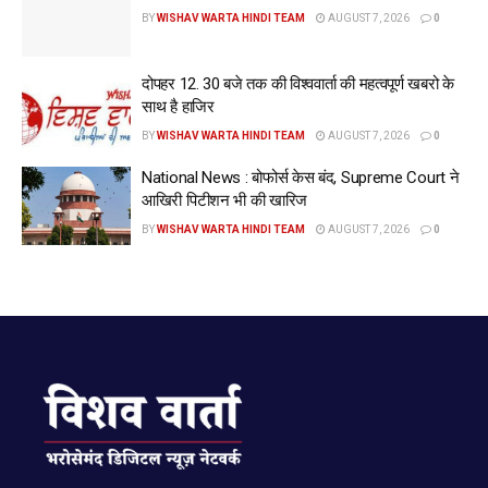
BY
WISHAV WARTA HINDI TEAM
AUGUST 7, 2026
0
— Radhika Khera (@Radhika_Khera)
May
5, 2024
दोपहर 12. 30 बजे तक की विश्ववार्ता की महत्वपूर्ण खबरो के
Tags:
congress
due
injustice
kheda
radhika
साथ है हाजिर
resigns
spokesperson
to
www.wishavwarta.in
BY
WISHAV WARTA HINDI TEAM
AUGUST 7, 2026
0
National News : बोफोर्स केस बंद, Supreme Court ने
आखिरी पिटीशन भी की खारिज
BY
WISHAV WARTA HINDI TEAM
AUGUST 7, 2026
0