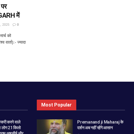
 पर
GARH में
 2025
0
ार्च को
 वार्ता):- ज्यादा
Most Popular
स्करी करने वाले
Premanand ji Maharaj के
ंच लोग 21 किलो
दर्शन अब नहीं रहेंगे आसान
 ग्राम आइसीई और