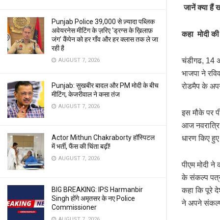
जानें क्या हैं 
Punjab Police 39,000 से ज़्यादा पब्लिक
अवेयरनेस मीटिंग के ज़रिए ‘ड्रग्स के ख़िलाफ़
कहा मोदी की 
जंग’ कैंपेन को हर गाँव और हर क्लास तक ले जा
रही है
चंडीगढ, 14 अप
AUGUST 7, 2026
भाजपा ने रवि
Punjab: सुखबीर बादल और PM मोदी के बीच
रोडमैप के अपने
मीटिंग, केजरीवाल ने कसा तंज
AUGUST 7, 2026
इस मौके पर पी
आज नवरात्रि क
Actor Mithun Chakraborty हॉस्पिटल
धारण किए हुए ह
में भर्ती, फैंस की चिंता बढ़ी!
AUGUST 7, 2026
पीएम मोदी ने
के संकल्प पत्
BIG BREAKING: IPS Harmanbir
कहा कि पूरे द
Singh होंगे अमृतसर के नए Police
ने अपने संकल्प
Commissioner
AUGUST 7, 2026