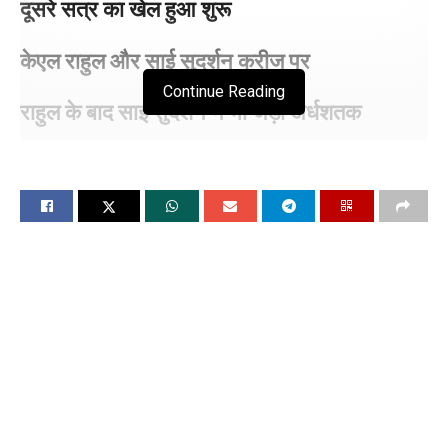
दूसरे सत्र का खेल हुआ शुरू
केएल राहुल और साई सुदर्शन क्रीज पर
Continue Reading
राहुल के बाद साई सुदर्शन ने भी जड़ा अर्धशतक
चंडीगढ, 6 जून (विश्ववार्ता) भारत और अफगानिस्तान के बीच एकमात्र
टेस्ट मैच मुल्लांपुर के महाराजा यादविंद्र सिंह स्टेडियम में खेला जा रहा है।
शनिवार को मैच का पहला दिन है और दूसरे सेशन का खेल जारी है।
टॉस जीतकर बैटिंग कर रही भारत ने 33 ओवर मे 1 विकेट के नुकसान परप
139 रन बना लिये है।। केएल राहुल और साई सुदर्शन क्रीज पर हैं।
लंच से पहले राहुल ने साई सुदर्शन के साथ फिफ्टी पार्टनरशिप पूरी कर ली
थी। यशस्वी जायसवाल (24 रन) ड्रिंक्स से ठीक पहले कैच आउट हुए
केएल राहुल के बाद साई सुदर्शन ने भी अर्धशतक जड़ दिया है। सुदर्शन ने
67 गेंदों पर पचासा पूरा किया। देवदत्त पडिक्कल की जगह सुदर्शन को
तीसरे स्थान पर खेलने का मौका मिला और उन्होंने इसका फायदा उठाया।