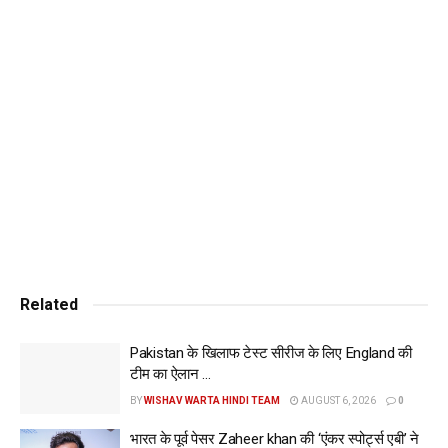
राहुल और सुदर्शन के बीच दूसरे विकेट के लिए 90+ रनों की साझेदारी हो
गई है। india vs afghanistan 1st test 2026 pca stadium
scorecard
और खबरें पढ़ने के लिए दिए गए लिंक पर क्लिक करें:
https://wishavwarta.in/
Tags:
India and Afghanistan
india vs afghanistan 1st test 2026 pca stadium scorecard
Related
Pakistan के खिलाफ टेस्ट सीरीज के लिए England की
टीम का ऐलान …
BY
WISHAV WARTA HINDI TEAM
AUGUST 6, 2026
0
भारत के पूर्व पेसर Zaheer khan की ‘एंकर स्पोर्ट्स एबी’ ने