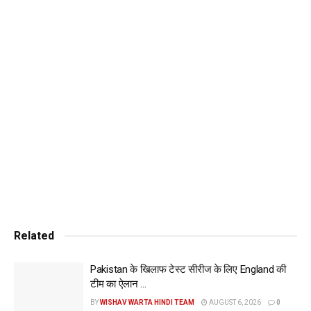
बनाए हैं। फिलहाल क्रीज पर केएल राहुल 37 और साई सुदर्शन 32 रन
बनाकर क्रीज पर मौजूद हैं। अफगानिस्तान को पहले सत्र में एकमात्र
सफलता यशस्वी जायसवाल के रूप में मिली। यशस्वी 24 रन बनाकर
आउट हुए। यशस्वी के पवेलियन लौटने के बाद राहुल और सुदर्शन ने पारी
को संभाला। इन दोनों बल्लेबाजों के बीच दूसरे विकेट के लिए अब तक 55
रनों की साझेदारी हुई है। India and Afghanistan
और खबरें पढ़ने के लिए दिए गए लिंक पर क्लिक करें:
https://wishavwarta.in/
Tags:
Cricket News
India and Afghanistan
Related
Pakistan के खिलाफ टेस्ट सीरीज के लिए England की
टीम का ऐलान …
BY
WISHAV WARTA HINDI TEAM
AUGUST 6, 2026
0