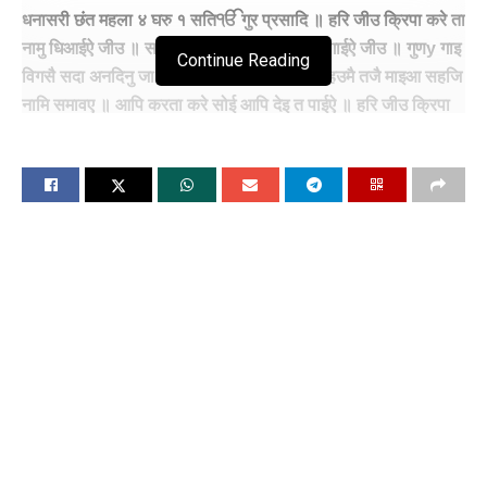
धनासरी छंत महला ४ घरु १ सतिੴ गुर प्रसादि ॥ हरि जीउ क्रिपा करे ता
नामु धिआईऐ जीउ ॥ सतिगुरु मिलै सुभाइ सहजि गुण गाईऐ जीउ ॥ गुणy गाइ
Continue Reading
विगसै सदा अनदिनु जा आपि साचे भावए ॥ अहंकारु हउमै तजै माइआ सहजि
नामि समावए ॥ आपि करता करे सोई आपि देइ त पाईऐ ॥ हरि जीउ क्रिपा
करे ता नामु धिआईऐ जीउ ॥१॥ अंदरि साचा नेहु पूरे सतिगुरै जीउ ॥ हउ
तिसु सेवी दिनु राति मै कदे न वीसरै जीउ ॥ कदे न विसारी अनदिनु सम्ह्हारी
जा नामु लई ता जीवा ॥ स्रवणी सुणी त इहु मनु त्रिपतै गुरमुखि अंम्रितु पीवा
॥ नदरि करे ता सतिगुरु मेले अनदिनु बिबेक बुधि बिचरै ॥ अंदरि साचा नेहु
पूरे सतिगुरै ॥२॥
अर्थ:- राग धनासरी, घर १ मे गुरु रामदास जी की बाणी ‘छंद’। अकाल पूरख
एक है व् परमात्मा की कृपा द्वारा मिलता है। हे भाई! अगर परमात्मा आप कृपा
कर, तो उस का नाम सिमरा जा सकता है। अगर गुरु मिलe जाए, तो (प्रभु
के) प्रेम में (लीन हो के) आत्मिक अडोलता मे (सथिर हो के) परमातम के गुणों
को गा सकता है। (परमात्मा के) गुण गा के मनुख सदा खुश रहता है, परन्तु
यह तभी हो सकता है जब सदा कायम रहने वाला परमात्मा को खुद (यह मेहर
करनी) पसंद आये। गुण गाने की बरकत से मनुख का अहंकार , होम्य माया