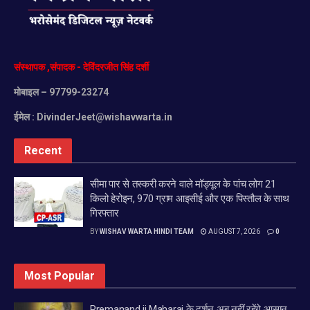
संस्थापक
,
संपादक
-
देविंदरजीत
सिंह
दर्शी
मोबाइल
– 97799-23274
ईमेल :
DivinderJeet@wishavwarta.in
Recent
सीमा पार से तस्करी करने वाले मॉड्यूल के पांच लोग 21
किलो हेरोइन, 970 ग्राम आइसीई और एक पिस्तौल के साथ
गिरफ्तार
BY
WISHAV WARTA HINDI TEAM
AUGUST 7, 2026
0
Most Popular
Premanand ji Maharaj के दर्शन अब नहीं रहेंगे आसान