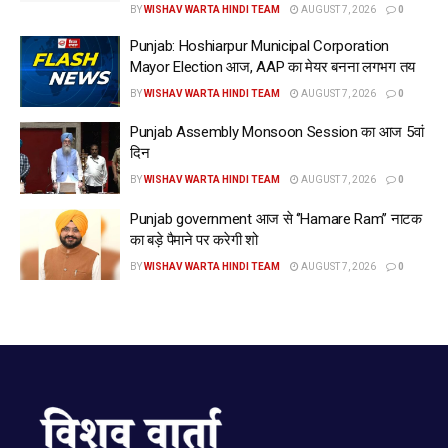
BY
WISHAV WARTA HINDI TEAM
AUGUST 7, 2026
0
रिन्यूएबल एनर्जी, एडमिनिस्ट्रेटिव रिफॉर्म और इंडस्ट्रियल डेवलपमेंट से
Punjab: Hoshiarpur Municipal Corporation
जुड़े कई ज़रूरी फैसलों को मंज़ूरी दी है, जो पब्लिक वेलफेयर और
Mayor Election आज, AAP का मेयर बनना लगभग तय
इकोनॉमिक प्रोग्रेस के प्रति पंजाब सरकार के कमिटमेंट को दोहराते हैं।”
BY
WISHAV WARTA HINDI TEAM
AUGUST 7, 2026
0
NEET (अंडरग्रेजुएट) री-एग्जाम में बैठने वाले कैंडिडेट्स को बड़ी राहत
Punjab Assembly Monsoon Session का आज 5वां
देते हुए, कैबिनेट ने कैंडिडेट्स और उनके साथ आने वाले एक अटेंडेंट के
दिन
लिए पंजाब और चंडीगढ़ में एग्जाम सेंटर्स तक आने-जाने के लिए फ्री बस
BY
WISHAV WARTA HINDI TEAM
AUGUST 7, 2026
0
यात्रा को मंज़ूरी दे दी है। गौरतलब है कि 3 मई, 2026 को होने वाली
Punjab government आज से ‘’Hamare Ram’’ नाटक
NEET परीक्षा कैंसिल कर दी गई थी और अब यह परीक्षा 21 जून, 2026
का बड़े पैमाने पर करेगी शो
के लिए रीशेड्यूल की गई है।
BY
WISHAV WARTA HINDI TEAM
AUGUST 7, 2026
0
Bhagwant Singh Mann’s cabinet approves free travel for
NEET re-exam candidates in Punjab
स्टूडेंट्स और उनके अटेंडेंट्स की सुविधा के लिए, पंजाब रोडवेज़, पनबस
और PRTC बसें 20, 21 और 22 जून को पंजाब और चंडीगढ़ में परीक्षा
सेंटर्स तक आने-जाने के लिए फ्री यात्रा की सुविधा देंगी। स्टूडेंट्स को इस
सुविधा का फायदा उठाने के लिए सिर्फ अपने एडमिट कार्ड दिखाने होंगे और
उनसे कोई किराया नहीं लिया जाएगा। फ्री यात्रा सुविधा का फाइनेंशियल