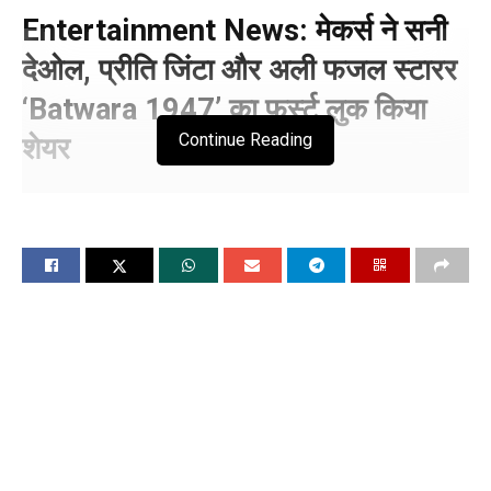
Entertainment News: मेकर्स ने सनी
देओल, प्रीति जिंटा और अली फजल स्टारर
‘Batwara 1947’ का फर्स्ट लुक किया
Continue Reading
शेयर
फिल्म ‘बंटवारा 1947’ की रिलीज डेट से
पर्दा उठा
मुंबई, 9 जून (विश्व वार्ता) Batwara 1947 Release Date “बटवारा
1947” के मेकर्स ने आने वाली फिल्म का एक लुक शेयर किया है। उन्होंने
फिल्म का पहला मोशन पोस्टर रिलीज किया है। जिसमें सनी देओल, प्रीति
जिंटा और शबना आजमी नजर आ रहे हैं। फर्स्ट लुक में भारत के बंटवारे से
जुड़े दर्द, डर और हिम्मत की दिल दहला देने वाली झलक मिलती है।
सनी ने मंगलवार सुबह इंस्टाग्राम पर एक झलक शेयर की। मोशन पोस्टर
की शुरुआत सेंटर में “जलते हुए कागज” के विज़ुअल मोटिफ से होती है