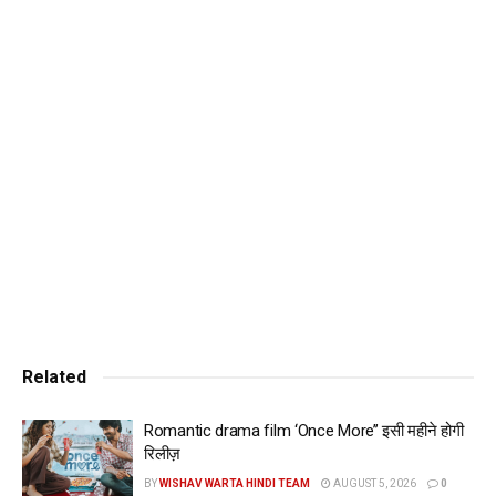
जिसमें सनी को अफरा-तफरी के बीच भागते हुए दिखाया गया है। उनके पीछे
हिंसा और अशांति में फंसे लोगों की तस्वीरें हैं।
सनी ने पोस्टर पर कैप्शन लिखा: “नफरत और डर के समय में, उन्होंने हिम्मत
चुनी। 14 अगस्त 2026 से सिनेमाघरों में #बटवारा1947 देखें।”
Entertainment News
फिल्म से जुड़ी डिटेल्स अभी भी सीक्रेट हैं। पहले इस फ़िल्म का नाम
“लाहौर 1947” था। रिपोर्ट्स के मुताबिक, टीज़र 15 जून को रिलीज़ होने
वाला है।
कहा जाता है कि कहानी एक हिंदू परिवार पर आधारित है, जिसे लाहौर से
भारत आने के लिए मजबूर किया जाता है, जिन्हें एक मुस्लिम परिवार से खाली
हुई हवेली दी जाती है, जिसमें सिर्फ़ एक बुज़ुर्ग मुस्लिम महिला रहती है।
Related
एक्टर को आखिरी बार अनुराग सिंह की डायरेक्ट की हुई बॉर्डर 2 में देखा
गया था। Entertainment News:
Romantic drama film ‘Once More’’ इसी महीने होगी
रिलीज़
और खबरें पढ़ने के लिए दिए गए लिंक पर क्लिक करें:
BY
WISHAV WARTA HINDI TEAM
AUGUST 5, 2026
0