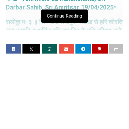
Darbar Sahib, Sri Amritsar, 19/04/2025
*
Continue Reading
सलोकु मः ३ ॥ जिन कंउ सतिगुरु भेटिआ से हरि कीरति
सदा कमाहि ॥ अचिंतु हरि नामु तिन कै मनि वसिआ सचै
सबदि समाहि ॥ कुलु उधारहि आपणा मोख पदवी आपे
पाहि ॥ पारब्रहमु तिन कंउ संतुसटु भइआ जो गुर चरनी
जन पाहि ॥जनु नानकु हरि का दासु है करि किरपा हरि
लाज रखाहि ॥१॥ मः ३ ॥ हंउमै अंदरि खड़कु है खड़के
खड़कि विहाए ॥ हंउमै वडा रोगु है मरि जमै आवै जाए ॥
जिन कउ पूरबि लिखिआ तिना सतगुरु मिलिआ प्रभु आए
॥ नानक गुर परसादी उबरे हउमै सबदि जलाए ॥२॥
पउड़ी ॥ हरि नामु हमारा प्रभु अबिगतु अगोचरु
अबिनासी पुरखु बिधाता ॥ हरि नामु हम स्रेवह हरि नामु
हम पूजह हरि नामे ही मनु राता ॥ हरि नामै जेवडु कोई
अवरु न सूझै हरि नामो अंति छडाता ॥ हरि नामु दीआ