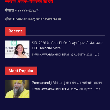
संस्थापक
,
संपादक
-
देविंदरजीत
सिंह
दर्शी
मिलने से मुझे हरी का नाम समझ आया है।16।
मोबाइल
– 97799-23274
Tags:
amrit
amritsar
da
darbar
Hukamnama
ईमेल :
DivinderJeet@wishavwarta.in
sahib
sri
vele
www.wishavwarta.in
Recent
SIR-2026 के दौरान, BLOs ने बहुत मेहनत से किया काम :
CEO Anindita Mitra
BY
WISHAV WARTA HINDI TEAM
AUGUST 6, 2026
0
Most Popular
Premanand ji Maharaj के दर्शन अब नहीं रहेंगे आसान
BY
WISHAV WARTA HINDI TEAM
MARCH 10, 2025
0