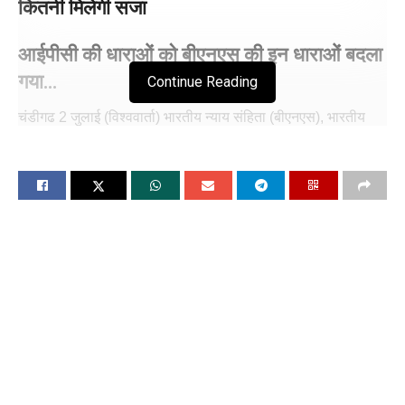
कितनी मिलेगी सजा
आईपीसी की धाराओं को बीएनएस की इन धाराओं बदला
गया…
Continue Reading
चंडीगढ 2 जुलाई (विश्ववार्ता) भारतीय न्याय संहिता (बीएनएस), भारतीय
नागरिक सुरक्षा संहिता (बीएनएसएस) और भारतीय साक्ष्य अधिनियम ने
ब्रिटिश काल के क्रमश: भारतीय दंड संहिता (आईपीसी), दंड प्रक्रिया
संहिता (सीआरपीसी) और भारतीय साक्ष्य अधिनियम की जगह ली है. सरकार
का कहना है कि नए आपराधिक कानूनों से आधुनिक न्याय प्रणाली स्थापित
होगी, जिसका फायदा आम जनता होगा. हालांकि, नए कानूनों को लेकर कई
तरह की आशंकाएं पैदा हो रही हैं. इन कानूनों के जनता के हित में नहीं होने
की बात भी हो रही है।ऐसे में यहां इस बात को समझना बेहद जरूरी हो जाता
है कि आखिर नए आपराधिक कानूनों में ऐसा क्या है, जिसकी वजह से विपक्ष
से लेकर कानूनविदों और आम जनता तक के मन में आशंकाएं हैं. आइए इस
रिपोर्ट में इस संबंध में विस्तार से जानते हैं।
साथ ही, सभी जघन्य अपराधों के वारदात स्थल की अनिवार्य वीडियोग्राफी