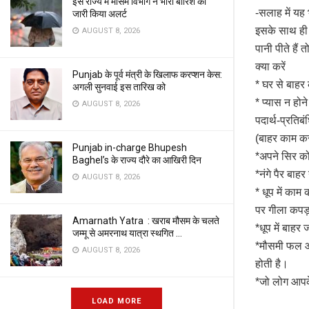
इस राज्य मे मौसम विभाग ने भारी बारिश का
-सलाह में यह
जारी किया अलर्ट
इसके साथ ही 
AUGUST 8, 2026
पानी पीते हैं
क्या करें
Punjab के पूर्व मंत्री के खिलाफ करप्शन केस:
* घर से बाहर
अगली सुनवाई इस तारिख को
* प्यास न होने
AUGUST 8, 2026
पदार्थ-प्रतिबं
(बाहर काम करते
Punjab in-charge Bhupesh
*अपने सिर को 
Baghel’s के राज्य दौरे का आखिरी दिन
*नंगे पैर बाह
AUGUST 8, 2026
* धूप में का
पर गीला कपड
Amarnath Yatra : खराब मौसम के चलते
*धूप में बाहर
जम्मू से अमरनाथ यात्रा स्थगित …
*मौसमी फल और 
AUGUST 8, 2026
होती है।
*जो लोग आपके 
LOAD MORE