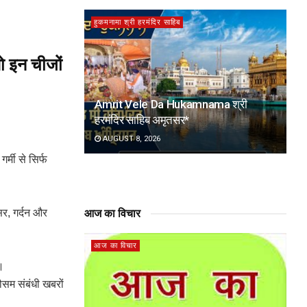
हुकमनामा श्री हरमंदिर साहिब
तो इन चीजों
Amrit Vele Da Hukamnama श्री
हरमंदिर साहिब अमृतसर*
AUGUST 8, 2026
र्मी से सिर्फ
र, गर्दन और
आज का विचार
आज का विचार
ी।
ौसम संबंधी खबरों