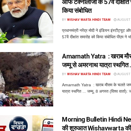
ऑफ टेक्नोलॉजी के 57वें दीक्षां
किया संबोधित
BY
WISHAV WARTA HINDI TEAM
AUGUST 8
प्रधानमंत्री नरेंद्र मोदी ने इंडियन इंस्टीट्यूट 
57वें दीक्षांत समारोह को किया संबोधित पीएम ने भव
Amarnath Yatra : खराब मौस
जम्मू से अमरनाथ यात्रा स्थगित
BY
WISHAV WARTA HINDI TEAM
AUGUST 8
Amarnath Yatra : खराब मौसम के चलते जम्म
यात्रा स्थगित ... जम्मू, 8 अगस्त (विश्व वार्ता): जम
Morning Bulletin Hindi Ne
की शुरुआत Wishavwarta की 