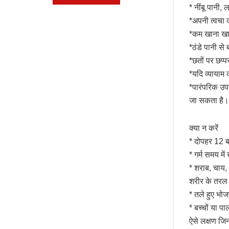
* नींबू पानी,
*अपनी त्वचा क
*कम खाना खा
*ठंडे पानी से
*छतों पर छप
*यदि व्यायाम क
*पारंपरिक उप
जा सकता है।
क्या न करें
* दोपहर 12 बज
* गर्म समय मे
* शराब, चाय, 
शरीर के तरल प
* तले हुए भोज
* बच्चों या पा
ऐसे लक्षण जि