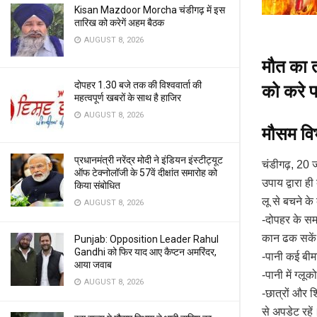
Kisan Mazdoor Morcha चंडीगढ़ में इस
तारिख को करेगें अहम बैठक
AUGUST 8, 2026
मौत का त
दोपहर 1.30 बजे तक की विश्ववार्ता की
को करे 
महत्वपूर्ण खबरों के साथ है हाजिर
AUGUST 8, 2026
मौसम विभ
प्रधानमंत्री नरेंद्र मोदी ने इंडियन इंस्टीट्यूट
चंडीगढ़, 20 जू
ऑफ टेक्नोलॉजी के 57वें दीक्षांत समारोह को
उपाय द्वारा 
किया संबोधित
लू से बचने क
AUGUST 8, 2026
-दोपहर के स
कान ढक सके
Punjab: Opposition Leader Rahul
Gandhi को फिर याद आए कैप्टन अमरिंदर,
-पानी कई बीमा
आया जवाब
-पानी में ग्ल
AUGUST 8, 2026
-छात्रों और 
से अपडेट रहे