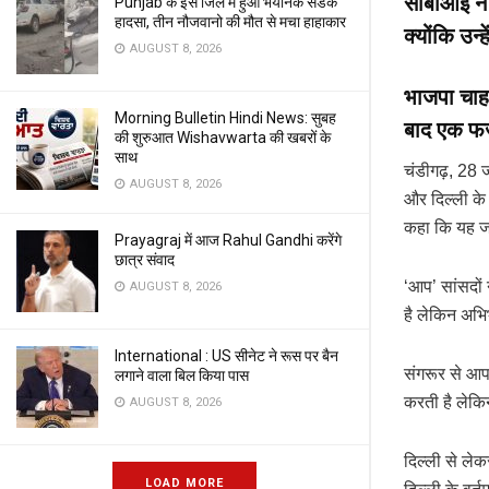
सीबीआई ने 
Punjab के इस जिले मे हुआ भंयानक सडक
हादसा, तीन नौजवानो की मौत से मचा हाहाकार
क्योंकि उन
AUGUST 8, 2026
भाजपा चाह
Morning Bulletin Hindi News: सुबह
बाद एक फर्
की शुरुआत Wishavwarta की खबरों के
साथ
चंडीगढ़, 28 
AUGUST 8, 2026
और दिल्ली के 
कहा कि यह जा
Prayagraj में आज Rahul Gandhi करेंगे
छात्र संवाद
‘आप’ सांसदों 
AUGUST 8, 2026
है लेकिन अभिभ
International : US सीनेट ने रूस पर बैन
संगरूर से आप
लगाने वाला बिल किया पास
करती है लेकि
AUGUST 8, 2026
दिल्ली से लेक
LOAD MORE