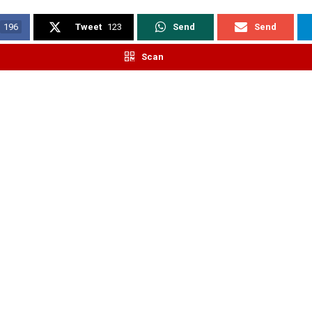
196
Tweet
123
Send
Send
Scan