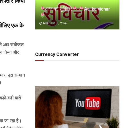
िरफ्तार किया
आज का सुविचार
Aaj ka vichar
AUGUST 8, 2026
सीलिए एक के
ं ने आप संयोजक
र्शन किया और
Currency Converter
ारा पूरा सम्मान
ं।
़ी-बड़ी बातें
िया जा रहा है।