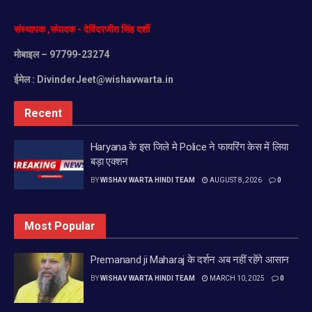
संस्थापक
,
संपादक
-
देविंदरजीत
सिंह
दर्शी
मोबाइल
– 97799-23274
ईमेल :
DivinderJeet@wishavwarta.in
Recent
Haryana के इस जिले मे Police ने फायरिंग केस में लिया
बड़ा एक्शन
BY
WISHAV WARTA HINDI TEAM
AUGUST 8, 2026
0
Most Popular
Premanand ji Maharaj के दर्शन अब नहीं रहेंगे आसान
BY
WISHAV WARTA HINDI TEAM
MARCH 10, 2025
0