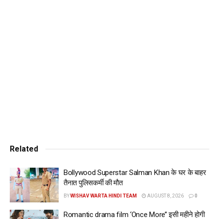
में लौट रही हैं, जो पहले भाग से उनकी कहानी को जारी रखती है। इस
फिल्म का निर्देशन सुभाष कपूर कर रहे हैं। कहा जा रहा है कि यह फिल्म
अगले साल यानी 2025 में रिलीज होगी।
Tags:
3
amrita
be
in
jolly
know
llb
movie
rao
released
the
when
will
work
www.wishavwarta.in
Related
Bollywood Superstar Salman Khan के घर के बाहर
तैनात पुलिसकर्मी की मौत
BY
WISHAV WARTA HINDI TEAM
AUGUST 8, 2026
0
Romantic drama film ‘Once More’’ इसी महीने होगी