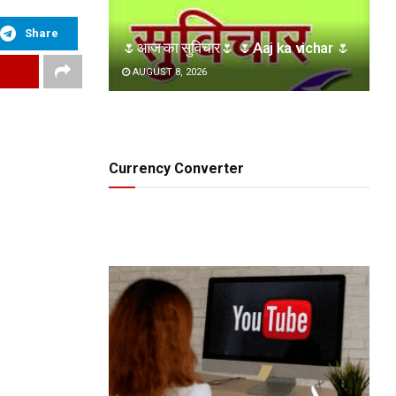
Share
🌷आज का सुविचार🌷 🌷Aaj ka vichar 🌷
AUGUST 8, 2026
Currency Converter