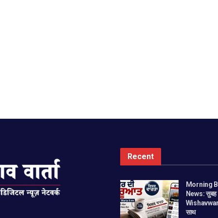
Recent
Morning Bu
News: सुबह 
Wishavwarta
साथ