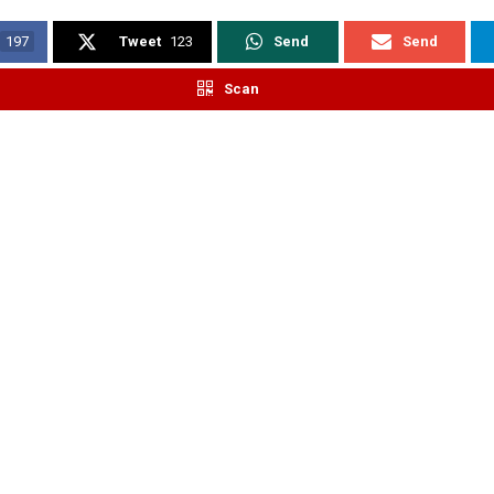
197
Tweet
123
Send
Send
Scan