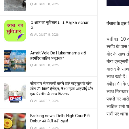
AUGUST 8, 2026
🌷आज का सुविचार🌷 🌷Aaj ka vichar
पंजाब के इस जि
🌷
AUGUST 8, 2026
चंडीगढ़, 10 अ
स्टॉप के पास 
Amrit Vele Da Hukamnama श्री
बोर के साथ त
हरमंदिर साहिब अमृतसर*
मोगा एसएसपी 
AUGUST 8, 2026
बारूद के साथ 
साथ खड़े हैं।
सीमा पार से तस्करी करने वाले मॉड्यूल के पांच
बंबीहा गैंग 
लोग 21 किलो हेरोइन, 970 ग्राम आइसीई और
साथ गिरफ्ता
एक पिस्तौल के साथ गिरफ्तार
पकड़े गए आरोप
AUGUST 7, 2026
साहिल शर्मा श
सभी पर थाना म
Breking news, Delhi High Court! से
Dabur को मिली बड़ी राहत!
AUGUST 7, 2026