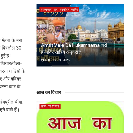
हुकमनामा श्री हरमंदिर साहिब
र मेहना के बस
Amrit Vele Da Hukamnama श्री
ीन पिस्तौल 30
हरमंदिर साहिब अमृतसर*
हुई है।
AUGUST 8, 2026
हथियार/गोला-
 वरना गाडिय़ों के
गए और दविंदर
 वरना कार के
आज का विचार
हेमप्रीत चीमा,
आज का विचार
ने वाले हैं।