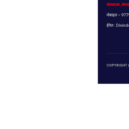
संस्थापक
,
संपा
मोबाइल
– 977
ईमेल :
Divind
COPYRIGHT (