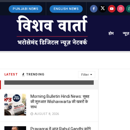
PUNJABI NEWS
ENGLISH NEWS
होम
न्यूज़
पंजाब के इस जिले मे गैंगस्टर दविंदर बंबीहा गैंग के
शातिरों को पुलिस ने दबोचा
LATEST
TRENDING
Filter
APRIL 10, 2024
Morning Bulletin Hindi News: सुबह
की शुरुआत Wishavwarta की खबरों के
साथ
AUGUST 8, 2026
Prayagraj में आज Rahul Gandhi करेंगे