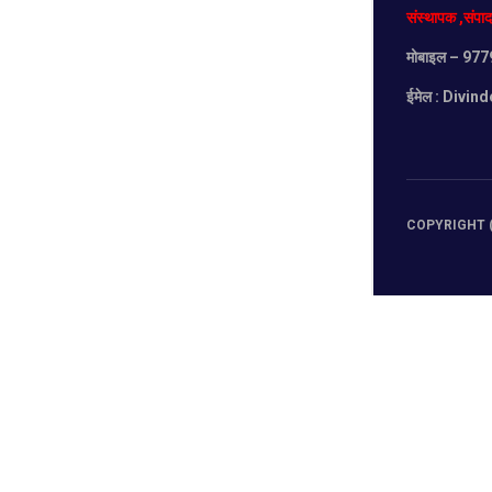
संस्थापक
,
संपा
मोबाइल
– 977
ईमेल :
Divind
COPYRIGHT (