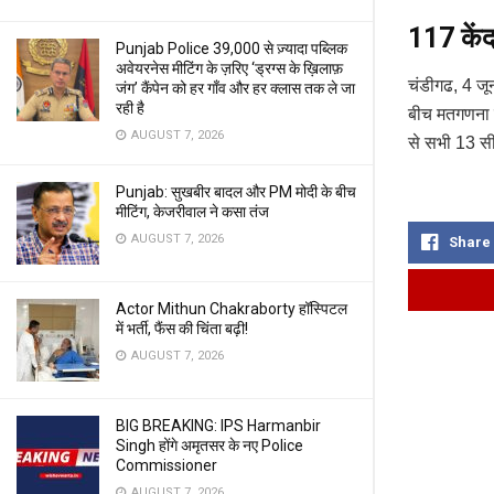
117 केंद
Punjab Police 39,000 से ज़्यादा पब्लिक
अवेयरनेस मीटिंग के ज़रिए ‘ड्रग्स के ख़िलाफ़
चंडीगढ, 4 जून
जंग’ कैंपेन को हर गाँव और हर क्लास तक ले जा
रही है
बीच मतगणना ह
AUGUST 7, 2026
से सभी 13 सीट
Punjab: सुखबीर बादल और PM मोदी के बीच
मीटिंग, केजरीवाल ने कसा तंज
AUGUST 7, 2026
Share
Actor Mithun Chakraborty हॉस्पिटल
में भर्ती, फैंस की चिंता बढ़ी!
AUGUST 7, 2026
BIG BREAKING: IPS Harmanbir
Singh होंगे अमृतसर के नए Police
Commissioner
AUGUST 7, 2026