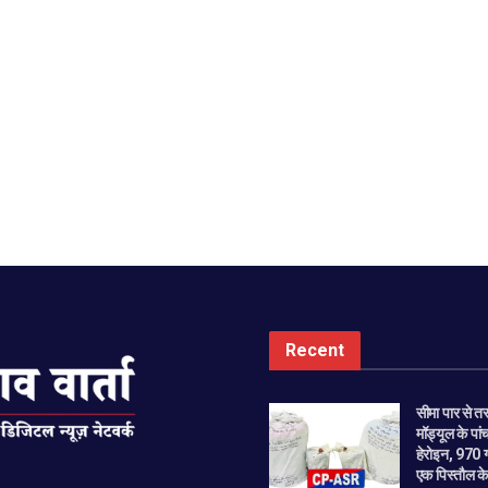
Recent
सीमा पार से त
मॉड्यूल के पा
हेरोइन, 970
एक पिस्तौल के