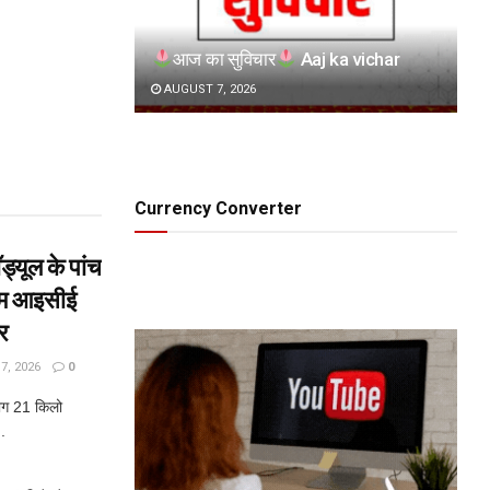
आज का सुविचार
Aaj ka vichar
AUGUST 7, 2026
Currency Converter
ड्यूल के पांच
ाम आइसीई
र
, 2026
0
लोग 21 किलो
.