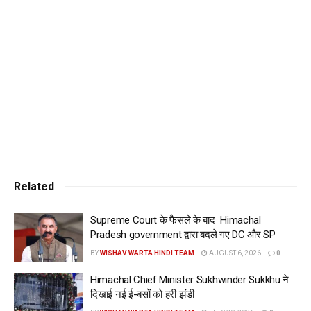
तक राज्य भर के विभिन्न परीक्षा केंद्रों पर आयोजित की गईं थीं। कक्षा 12
की पेंटिंग, ग्राफिक, मूर्तिकला और एप्लाइड आर्ट्स विषयों को छोड़कर
परीक्षाएं सुबह 8:45 से दोपहर 12 बजे तक आयोजित की गईं, जो सुबह
8:45 से 10 बजे तक आयोजित की गईं थीं।
Tags:
10
board
class
himachal
Hp
pradesh
result
today
www.wishavwarta.in
Related
Supreme Court के फैसले के बाद Himachal
Pradesh government द्वारा बदले गए DC और SP
BY
WISHAV WARTA HINDI TEAM
AUGUST 6, 2026
0
Himachal Chief Minister Sukhwinder Sukkhu ने
दिखाई नई ई-बसों को हरी झंडी