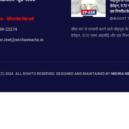
मॉड्यूल के पा
हेरोइन, 970
एक पिस्तौल के
AUGUST 7,
दक
-
देविंदरजीत
सिंह
दर्शी
सीमा पार से तस्करी करने वाले मॉड्यूल क
99-23274
हेरोइन, 970 ग्राम आइसीई और एक पिस्त
erJeet@wishavwarta.in
C) 2024. ALL RIGHTS RESERVED. DESIGNED AND MAINTAINED BY
MEHRA M