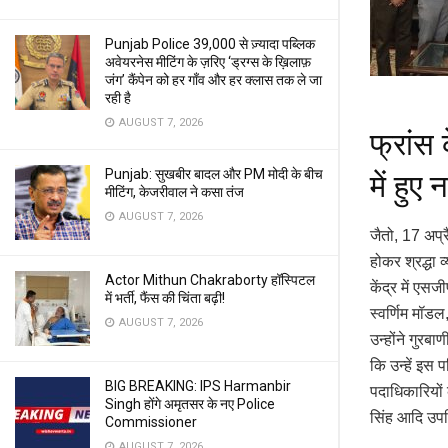
Punjab Police 39,000 से ज़्यादा पब्लिक
अवेयरनेस मीटिंग के ज़रिए ‘ड्रग्स के ख़िलाफ़
जंग’ कैंपेन को हर गाँव और हर क्लास तक ले जा
रही है
AUGUST 7, 2026
फ्रांस
Punjab: सुखबीर बादल और PM मोदी के बीच
में हुए
मीटिंग, केजरीवाल ने कसा तंज
AUGUST 7, 2026
जैतो, 17 अप्र
होकर श्रद्धा 
Actor Mithun Chakraborty हॉस्पिटल
केंद्र में एस
में भर्ती, फैंस की चिंता बढ़ी!
स्वर्णिम मॉडल
AUGUST 7, 2026
उन्होंने गुरब
कि उन्हें इस 
BIG BREAKING: IPS Harmanbir
पदाधिकारियों
Singh होंगे अमृतसर के नए Police
सिंह आदि उप
Commissioner
AUGUST 7, 2026