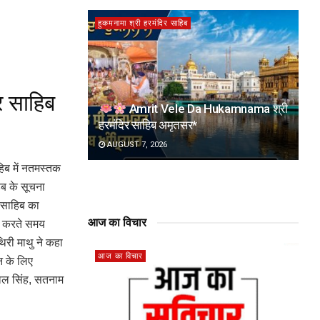
हुकमनामा श्री हरमंदिर साहिब
र साहिब
Amrit Vele Da Hukamnama श्री
हरमंदिर साहिब अमृतसर*
AUGUST 7, 2026
हिब में नतमस्तक
िब के सूचना
र साहिब का
आज का विचार
शन करते समय
थिरी माथु ने कहा
आज का विचार
न के लिए
ाल सिंह, सतनाम