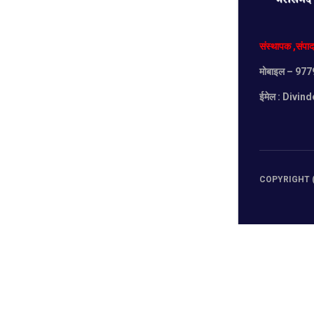
संस्थापक
,
संपा
मोबाइल
– 977
ईमेल :
Divind
COPYRIGHT (