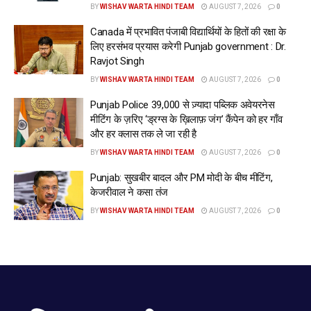
सड़कों पर है, दूसरी तरफ सरकार उनकी आवाज सुनने के बजाय उन पर
BY
WISHAV WARTA HINDI TEAM
AUGUST 7, 2026
0
झूठे मामले (परचे) दर्ज कर रही है और लाठियां बरसा रही है।
Canada में प्रभावित पंजाबी विद्यार्थियों के हितों की रक्षा के
लिए हरसंभव प्रयास करेगी Punjab government : Dr.
अंत में, जय इंद्र कौर और पूरी भाजपा ने पंजाब सरकार से मांग की कि
Ravjot Singh
युवाओं की आवाज को दबाने और डराने-धमकाने के बजाय उनकी मांगों को
BY
WISHAV WARTA HINDI TEAM
AUGUST 7, 2026
0
तुरंत सुना और हल किया जाए, क्योंकि यह संघर्ष कोई राजनीति नहीं, बल्कि
Punjab Police 39,000 से ज़्यादा पब्लिक अवेयरनेस
पंजाब के युवाओं के भविष्य और अधिकारों की लड़ाई है।
मीटिंग के ज़रिए ‘ड्रग्स के ख़िलाफ़ जंग’ कैंपेन को हर गाँव
और हर क्लास तक ले जा रही है
और खबरें पढ़ने के लिए दिए गए लिंक पर क्लिक करें:
BY
WISHAV WARTA HINDI TEAM
AUGUST 7, 2026
0
https://wishavwarta.in/
Punjab: सुखबीर बादल और PM मोदी के बीच मीटिंग,
Tags:
BJP government is formed in Punjab"- Jai Inder Kaur
केजरीवाल ने कसा तंज
Patiala News
BY
WISHAV WARTA HINDI TEAM
AUGUST 7, 2026
0