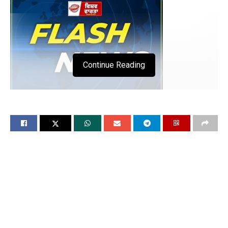
Continue Reading
‘युद्ध नशों विरूद्ध’ 49वें दिन भी जारी: Punjab Police
ने 124 नशा तस्कर गिरफ्तार; 2.5 किलो हेरोइन, 2
लाख रुपये ड्रग मनी बरामद
Punjab Police मुख्यमंत्री भगवंत सिंह मान के निर्देशों
के अनुसार पंजाब को नशा मुक्त प्रदेश बनाने के लिए