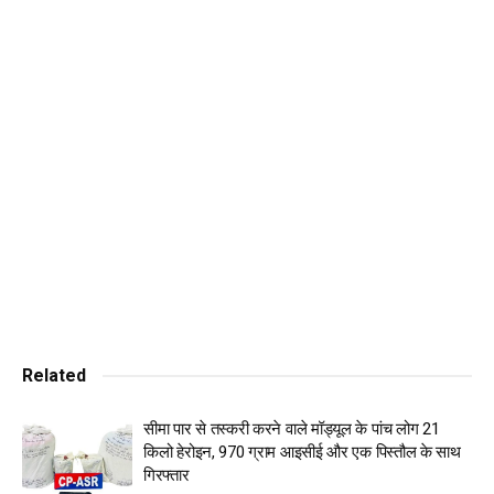
वचनबद्ध
पुलिस टीमों ने छह जिलों की जेलों की तलाशी भी ली
92 एसपी/डीएसपी रैंक के अधिकारियों की अगुवाई में
490 संदिग्ध व्यक्तियों हुयी जांच: स्पेशल डीजीपी अर्पित
शुक्ला
चंडीगढ़, 18 अप्रैल (विश्व वार्ता) प्रदेश में नशों के संपूर्ण खात्मे के लिए
मुख्यमंत्री भगवंत सिंह मान द्वारा शुरू किए गए ‘युद्ध नशों विरूद्ध’ को लगातार
49वें दिन भी जारी रखते हुए पंजाब पुलिस ने आज 124 नशा तस्करों को
गिरफ्तार कर उनके कब्जे से 2.5 किलो हेरोइन और 2.02 लाख रुपये ड्रग
मनी बरामद की। इस प्रकार केवल 49 दिनों में गिरफ्तार किए गए कुल नशा
Related
तस्करों की संख्या 6573 हो गई है।
सीमा पार से तस्करी करने वाले मॉड्यूल के पांच लोग 21
यह ऑपरेशन डायरैक्टर जनरल ऑफ पुलिस (डीजीपी) गौरव यादव के
किलो हेरोइन, 970 ग्राम आइसीई और एक पिस्तौल के साथ
निर्देशों पर प्रदेश भर में चलाया गया। पुलिस टीमों ने सभी 28 जिलों में
गिरफ्तार
पहचाने गए ड्रग हॉटस्पॉट्स पर दोपहर 3 बजे से शाम 6 बजे तक एक साथ