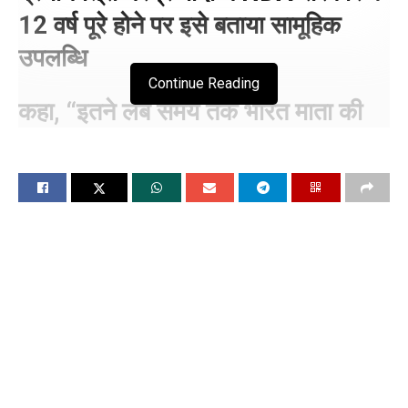
12 वर्ष पूरे होने पर इसे बताया सामूहिक
उपलब्धि
Continue Reading
कहा, “इतने लंबे समय तक भारत माता की
सेवा करने का
मिला
सौभाग्य ….”
नई दिल्ली चंडीगढ, 10 जून (विश्ववार्ता) प्रधानमंत्री नरेंद्र मोदी के नाम
एक और बड़ी उपलब्धि जुड़ गई। उन्होंने अपने 12 साल पूरे कर लिए। वे
लगातार 4399 दिनों तक चुनी हुई सरकार का नेतृत्व करने वाले भारत के
पहले नेता बन गए हैं।
इस खास मौके को मनाने के लिए दिल्ली के भारत मंडपम में NDA की एक
बड़ी मीटिंग बुलाई गई। इस मीटिंग में प्रधानमंत्री मोदी का शानदार स्वागत
किया गया। मीटिंग के दौरान एक बहुत ही अनौपचारिक और दोस्ताना पल
देखने को मिला जब प्रधानमंत्री मोदी ने अपने साथी नेताओं के साथ पश्चिम
बंगाल की मशहूर ‘झालमुरी’ का आनंद लिया। बंगाल के मुख्यमंत्री शुभेंदु