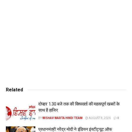
अधिकारी ने PM मोदी को झालमुरी परोसी। वहीं, PM मोदी ने खुद अपने
साथियों को झालमुरी बांटी। pm modi nda meeting
PM मोदी ने इस खास पल को सोशल मीडिया पर भी शेयर किया। वीडियो
में देखा जा सकता है कि प्रधानमंत्री नेताओं के साथ झालमुरी का आनंद
लेते दिख रहे हैं। भारत मंडपम में हुई इस मीटिंग में BJP और NDA के सभी
बड़े नेता शामिल हुए। इस मौके पर होम मिनिस्टर अमित शाह, डिफेंस
मिनिस्टर राजनाथ सिंह, नितिन गडकरी और पार्टी प्रेसिडेंट जेपी नड्डा
मौजूद थे।
इनके अलावा BJP शासित राज्यों के मुख्यमंत्री भी दिल्ली पहुंचे। उत्तर
प्रदेश के मुख्यमंत्री योगी आदित्यनाथ, उत्तराखंड के CM पुष्कर सिंह धामी
और गोवा के मुख्यमंत्री प्रमोद सावंत के साथ कई राज्यों के डिप्टी चीफ
Related
मिनिस्टर भी इस मीटिंग में पहुंचे।
दोपहर 1.30 बजे तक की विश्ववार्ता की महत्वपूर्ण खबरों के
मीटिंग को संबोधित करते हुए PM मोदी ने कहा, “12 साल में देश कांग्रेस के
साथ है हाजिर
चंगुल से आज़ाद हो गया है। इस बुरे कल्चर का नाम कांग्रेस ग्रोथ रेट था।
BY
WISHAV WARTA HINDI TEAM
AUGUST 8, 2026
0
इसमें न कोई गवर्नेंस था, न कोई पॉलिसी, न कोई नीयत और न ही कोई
प्रधानमंत्री नरेंद्र मोदी ने इंडियन इंस्टीट्यूट ऑफ
फैसला। नाकामी कांग्रेस की थी लेकिन कलंक हिंदू आबादी के माथे