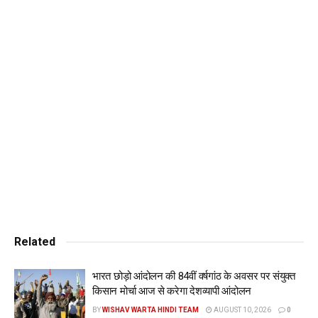
गया। उसने शुरू में आरोपों से इनकार किया और खुद को बेकसूर बताया,
लेकिन अब उसने अपना गुनाह कबूल कर लिया है।
गुप्ता ने मजिस्ट्रेट जज सारा नेटबर्न के सामने कोर्ट में अपनी दलील दी।
गुप्ता अभी ब्रुकलिन जेल में बंद है। भारत सरकार ने यह कहते हुए खुद को
इस केस से अलग कर लिया है कि ऐसा कोई भी एक्शन उसकी पॉलिसी के
खिलाफ है।Big News
और खबरें पढ़ने के लिए, दिए गए लिंक पर क्लिक करें:
https://wishavwarta.in/
Tags:
Big News
Nikhil Gupta
Related
भारत छोड़ो आंदोलन की 84वीं वर्षगांठ के अवसर पर संयुक्त
किसान मोर्चा आज से करेगा देशव्यापी आंदोलन
BY
WISHAV WARTA HINDI TEAM
AUGUST 10, 2026
0