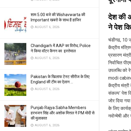
शाम 5.00 बजे की Wishavwarta की
देश की अर
Important खबरो के साथ है हाजिर
ने पेश कि
AUGUST 6, 2026
चंडीगढ, 10 जू
Chandigarh में AAP का विरोध; Police
केंद्रीय मंत
ने किया वॉटर कैनन का इस्तेमाल
प्रसारण मंत्री
AUGUST 6, 2026
निर्वाचित पी
उपलब्धि को र
Pakistan के खिलाफ टेस्ट सीरीज के लिए
modi cabin
England की टीम का ऐलान …
केंद्रीय मंत्र
AUGUST 6, 2026
संकल्प’ पेश क
जोर दिया गया
Punjab Rajya Sabha Members
के लिए कार्य
हरभजन सिंह और अशोक मित्तल ने PM मोदी से
नवोन्मेषी और
की मुलाकात
AUGUST 6, 2026