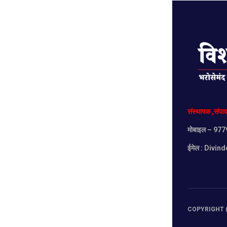
संस्थापक
,
संपा
मोबाइल
– 977
ईमेल :
Divind
COPYRIGHT (