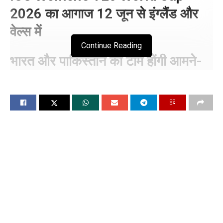
2026 का आगाज 12 जून से इंग्लैंड और
वेल्स में
Continue Reading
भारत और पाकिस्तान की टीमें होंगी आमने-
सामने
चंडीगढ, 10 जून (विश्ववार्ता) महिला क्रिकेट के सबसे बड़े टूर्नामेंटों में से
एक आईसीसी महिला टी20 विश्व कप 2026 का आगाज 12 जून से होने
जा रहा है।
इस बार महिला टी20 वर्ल्ड कप की मेजबानी इंग्लैंड और वेल्स कर रहे हैं।
12 जून को पहला मैच खेला जाएगा और फाइनल 5 जुलाई को खेला जाना
है. बता दें कि टीम इंडिया ने कभी यह खिताब नहीं जीता है, लेकिन इस बार
हरमानप्रीत कौर की कप्तानी वाली टीम इतिहास रचना चाहेगी. यहां देख
लीजिए भारतीय टीम का पूरा वर्ल्ड कप शेड्यूल। women s t20 world
cup 2026 begins on june 12 full schedule venues and