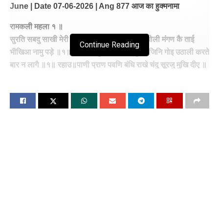
June | Date 07-06-2026 | Ang 877 आज का हुक्मनामा
रामकली महला १ ॥
सुरति सबदु साखी मेरी सिंङी बाजै लोकु सुणे ॥ पतु झोली मंगण कै ताई
Continue Reading
भीखिआ नामु पड़े ॥१॥बाबा गोरखु जागै ॥ गोरखु सो जिनि गोइ उठाली करते
बार न लागै ॥१॥ रहाउ॥पाणी प्राण पवणि बंधि राखे चंदु सूरजु मुखि दीए ॥
मरण जीवण कउ धरती दीनी एते गुण विसरे ॥२॥सिध साधिक अरु जोगी
जंगम पीर पुरस बहुतेरे ॥ जे तिन मिला त कीरति आखा ता मनु सेव करे ॥
३॥कागदु लूणु रहै घ्रित संगे पाणी कमलु रहै ॥ ऐसे भगत मिलहि जन नानक
तिन जमु किआ करै ॥४॥४॥
अर्थ: (जो प्रभु सारे) जगत को सुनता है (भाव, सारे जगत की सदाअ सुनता
है) उसके चरणों में तवज्जो जोड़नी मेरी सदाअ है, उसको अपने अंदर साक्षात
देखना (उसके दर पर) मेरी सिंगी बज रही है। (उसके दर से भिक्षा) मांगने के
लिए अपने आप को योग्य पात्र बनाना, (ये) मैंने (कंधे पर) झोली डाली हुई है,
ता कि मुझे नाम-भिक्षा मिल जाए।
1। हे जोगी! (मैं भी गोरख का चेला हूँ, पर मेरा) गोरख (सदा जीता-) जागता