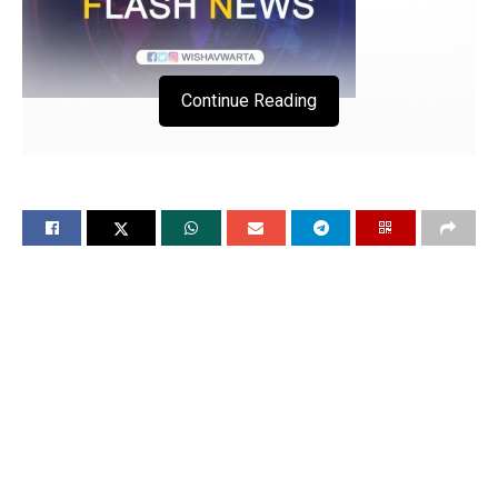
Continue Reading
मुंबई के घाटकोपर इलाके में होर्डिंग गिरने से बड़ा हादसा
अब तक इतने लोगो की मौत ने डराया
हादसे की उच्च स्तरीय जांच के आदेश- देवेंद्र फड़णवीस
चंडीगढ़, 14 मई (विश्ववार्ता)आंधी-तूफान की वजह से मुंबई के
घाटकोपर में एक 100 फीट लंबा होर्डिंग ढहने से मरने वालों की
संख्या बढ़कर 14 हो गई। बृहन्मुंबई नगर निगम के मुताबिक, 43
घायलों का अभी अस्पताल में इलाज चल रहा है। जबकि 31
घायलों को अस्पताल से छुट्टी दे दी गई। एक घायल की हालत