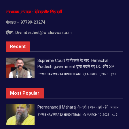
को समय रहते संचालित किया गया।
संस्थापक
,
संपादक
-
देविंदरजीत
सिंह
दर्शी
मोबाइल
– 97799-23274
Tags:
14
accident
death
ghatkopar
hoarding
ईमेल :
DivinderJeet@wishavwarta.in
in
reaches
toll
www.wishavwarta.in
Recent
Supreme Court के फैसले के बाद Himachal
Pradesh government द्वारा बदले गए DC और SP
BY
WISHAV WARTA HINDI TEAM
AUGUST 6, 2026
0
Most Popular
Premanand ji Maharaj के दर्शन अब नहीं रहेंगे आसान
BY
WISHAV WARTA HINDI TEAM
MARCH 10, 2025
0