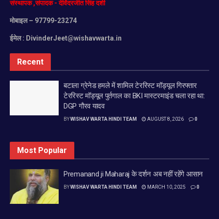
संस्थापक
,
संपादक
-
देविंदरजीत
सिंह
दर्शी
मोबाइल
– 97799-23274
ईमेल :
DivinderJeet@wishavwarta.in
Recent
बटाला ग्रेनेड हमले में शामिल टेररिस्ट मॉड्यूल गिरफ्तार
टेररिस्ट मॉड्यूल पुर्तगाल का BKI मास्टरमाइंड चला रहा था:
DGP गौरव यादव
BY
WISHAV WARTA HINDI TEAM
AUGUST 8, 2026
0
Most Popular
Premanand ji Maharaj के दर्शन अब नहीं रहेंगे आसान
BY
WISHAV WARTA HINDI TEAM
MARCH 10, 2025
0