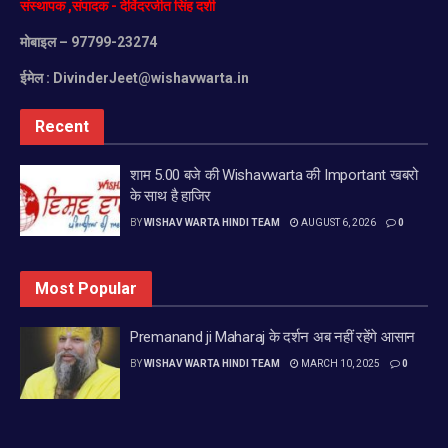
संस्थापक
,
संपादक
-
देविंदरजीत
सिंह
दर्शी
मोबाइल
– 97799-23274
ईमेल :
DivinderJeet@wishavwarta.in
Recent
शाम 5.00 बजे की Wishavwarta की Important खबरो
के साथ है हाजिर
BY
WISHAV WARTA HINDI TEAM
AUGUST 6, 2026
0
Most Popular
Premanand ji Maharaj के दर्शन अब नहीं रहेंगे आसान
BY
WISHAV WARTA HINDI TEAM
MARCH 10, 2025
0