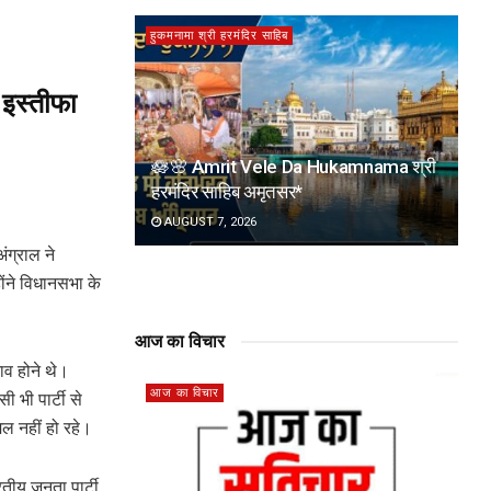
हुकमनामा श्री हरमंदिर साहिब
 इस्तीफा
🪷🌸 Amrit Vele Da Hukamnama श्री
हरमंदिर साहिब अमृतसर*
AUGUST 7, 2026
ंग्राल ने
ंने विधानसभा के
आज का विचार
ाव होने थे।
आज का विचार
 भी पार्टी से
मिल नहीं हो रहे।
तीय जनता पार्टी