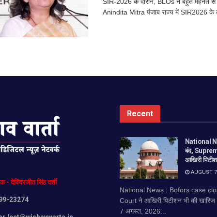
SIR-2026 के दौरान, BLOs ने बहुत मेहनत स
Anindita Mitra पंजाब राज्य में SIR2026 के 
Recent
National Ne
बंद, Supre
आखिरी पिटीश
AUGUST 7,
दक
-
देविंदरजीत
सिंह
दर्शी
National News : Bofors case c
99-23274
Court ने आखिरी पिटीशन भी की खारिज न
7 अगस्त, 2026...