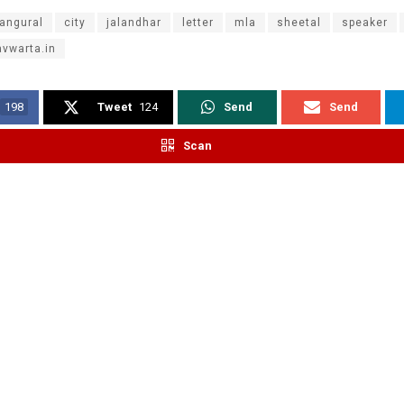
angural
city
jalandhar
letter
mla
sheetal
speaker
vwarta.in
198
Tweet
124
Send
Send
Scan