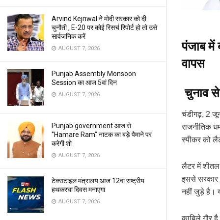
Arvind Kejriwal ने मोदी सरकार को दी
चुनौती , E-20 पर कोई रिसर्च रिपोर्ट हो तो उसे
सार्वजनिक करें
पंजाब मे
AUGUST 7, 2026
वापस
Punjab Assembly Monsoon
Session का आज 5वां दिन
चुनाव से
AUGUST 7, 2026
चंडीगढ़, 2 जू
Punjab government आज से
राजनीतिक धमा
‘’Hamare Ram’’ नाटक का बड़े पैमाने पर
स्पीकर को लै
करेगी शो
AUGUST 7, 2026
लैटर में शीतल
इससे सरकार क
टेक्सटाइल मंत्रालय आज 12वां राष्ट्रीय
हथकरघा दिवस मनाएगा
नहीं जुड़े है
AUGUST 7, 2026
काबिले गौर ह