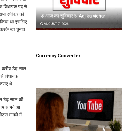
 तहत विधायक पद से
ानसभा स्पीकर को
🌷आज का सुविचार🌷 Aaj ka vichar
ीं किया था इसलिए
AUGUST 7, 2026
र करके उप चुनाव
Currency Converter
। करीब डेढ़ साल
र से विधायक
 कराए थे।
िन डेढ़ साल की
 नाम सामने आ
टस मामले में