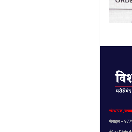
संस्थापक
,
संपा
मोबाइल
– 977