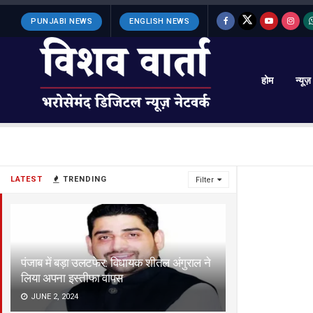
PUNJABI NEWS
ENGLISH NEWS
होम
न्यूज़
LATEST
TRENDING
Filter
पंजाब में बड़ा उलटफेर: विधायक शीतल अंगुराल ने
लिया अपना इस्तीफा वापस
JUNE 2, 2024