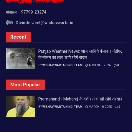
संस्थापक
,
संपादक
-
देविंदरजीत
सिंह
दर्शी
मोबाइल
– 97799-23274
ईमेल :
DivinderJeet@wishavwarta.in
Recent
Punjab Weather News: आज जानिये पंजाब व चंडीगढ
के मौसम का हाल, छाये रहेगें बादल
BY
WISHAV WARTA HINDI TEAM
AUGUST 9, 2026
0
Most Popular
Premanand ji Maharaj के दर्शन अब नहीं रहेंगे आसान
BY
WISHAV WARTA HINDI TEAM
MARCH 10, 2025
0