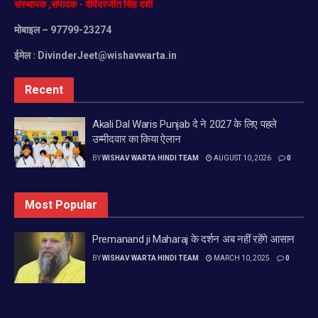
संस्थापक
,
संपादक
-
देविंदरजीत
सिंह
दर्शी
मोबाइल
– 97799-23274
ईमेल :
DivinderJeet@wishavwarta.in
Recent
Akali Dal Waris Punjab दे ने 2027 के लिए पहले
उम्मीदवार का किया ऐलान
BY
WISHAV WARTA HINDI TEAM
AUGUST 10, 2026
0
Most Popular
Premanand ji Maharaj के दर्शन अब नहीं रहेंगे आसान
BY
WISHAV WARTA HINDI TEAM
MARCH 10, 2025
0