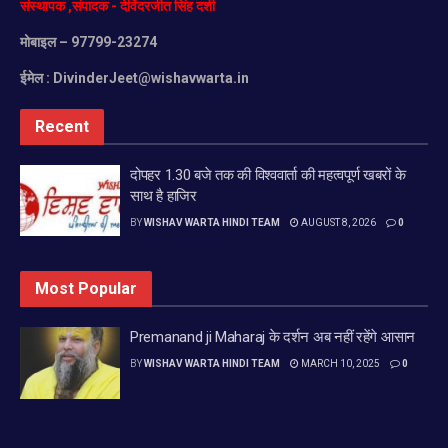
संस्थापक
,
संपादक
-
देविंदरजीत
सिंह
दर्शी
मोबाइल
– 97799-23274
ईमेल :
DivinderJeet@wishavwarta.in
Recent
दोपहर 1.30 बजे तक की विश्ववार्ता की महत्वपूर्ण खबरों के
साथ है हाजिर
BY
WISHAV WARTA HINDI TEAM
AUGUST 8, 2026
0
Most Popular
Premanand ji Maharaj के दर्शन अब नहीं रहेंगे आसान
BY
WISHAV WARTA HINDI TEAM
MARCH 10, 2025
0