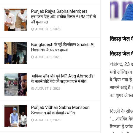
Punjab Rajya Sabha Members
हरभजन सिंह और अशोक मित्तल ने PM मोदी से
की मुलाकात
AUGUST 6, 2026
तिहाड़ जेल म
Bangladesh के पूर्व क्रिकेटर Shakib Al
Hasan’s के घर पर हमला
तिहाड़ जेल 
AUGUST 6, 2026
चंडीगढ, 23 अप
मनी लॉन्ड्रिं
माफिया डॉन और पूर्व MP Atiq Ahmed’s
दे दिया गया ह
के सबसे छोटे बेटे की सड़क हादसे में मौत
सामने आई है।
AUGUST 6, 2026
का शुगर लेवल
Punjab Vidhan Sabha Monsoon
दिल्ली के सी
Session की कार्यवाही स्थगित
”…अरविंद केज
AUGUST 6, 2026
मिलता है जां