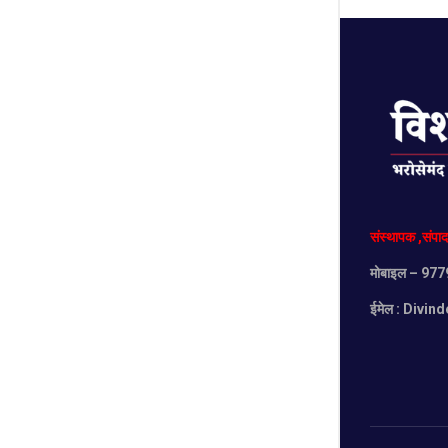
संस्थापक
,
संपा
मोबाइल
– 977
ईमेल :
Divind