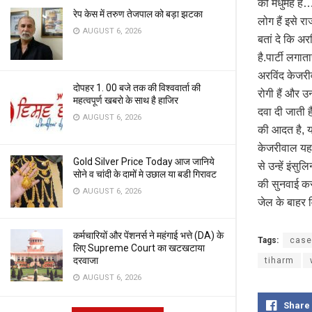
को मधुमेह है…म
रेप केस में तरुण तेजपाल को बड़ा झटका
लोग हैं इसे रा
AUGUST 6, 2026
बतां दे कि अ
है.पार्टी लगा
अरविंद केजरी
दोपहर 1. 00 बजे तक की विश्ववार्ता की
रोगी हैं और 
महत्वपूर्ण खबरो के साथ है हाजिर
दवा दी जाती ह
AUGUST 6, 2026
की आदत है, य
केजरीवाल यह 
Gold Silver Price Today आज जानिये
से उन्हें इं
सोने व चांदी के दामों मे उछाल या बडी गिरावट
की सुनवाई कर
AUGUST 6, 2026
जेल के बाहर 
कर्मचारियों और पेंशनर्स ने महंगाई भत्ते (DA) के
Tags:
case
लिए Supreme Court का खटखटाया
दरवाजा
tiharm
AUGUST 6, 2026
Share