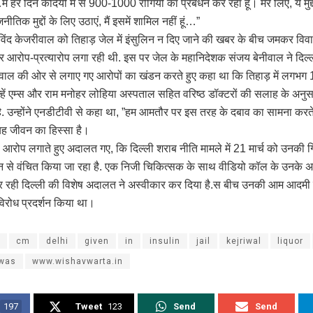
ैं हर दिन कैदियों में से 900-1000 रोगियों का प्रबंधन कर रहा हूं। मेरे लिए, ये मुद्दे 
जनीतिक मुद्दों के लिए उठाएं, मैं इसमें शामिल नहीं हूं…”
रविंद केजरीवाल को तिहाड़ जेल में इंसुलिन न दिए जाने की खबर के बीच जमकर वि
तार आरोप-प्रत्यारोप लगा रही थी. इस पर जेल के महानिदेशक संजय बेनीवाल ने दिल्ली
वाल की ओर से लगाए गए आरोपों का खंडन करते हुए कहा था कि तिहाड़ में लगभग 
उन्हें एम्स और राम मनोहर लोहिया अस्पताल सहित वरिष्ठ डॉक्टरों की सलाह के अ
ै. उन्होंने एनडीटीवी से कहा था, ”हम आमतौर पर इस तरह के दबाव का सामना करते है
ह जीवन का हिस्सा है।
आरोप लगाते हुए अदालत गए, कि दिल्ली शराब नीति मामले में 21 मार्च को उनकी गि
सुलिन से वंचित किया जा रहा है. एक निजी चिकित्सक के साथ वीडियो कॉल के उनके अ
 रही दिल्ली की विशेष अदालत ने अस्वीकार कर दिया है.स बीच उनकी आम आदमी पार
विरोध प्रदर्शन किया था।
cm
delhi
given
in
insulin
jail
kejriwal
liquor
was
www.wishavwarta.in
197
Tweet
123
Send
Send