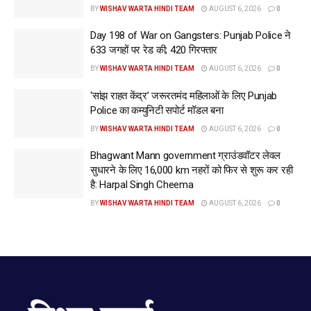
BY
WISHAV WARTA HINDI TEAM
AUGUST 6, 2026
0
केंद्रीय संपर्क बिंदु के रूप में काम करेंगे।
आयुक्त ने कहा कि निवासियों को प्रत्येक नियंत्रण कक्ष के लिए समर्पित
Day 198 of War on Gangsters: Punjab Police ने
आपातकालीन संपर्क नंबर प्रदान किए जाएंगे। इन नंबरों को सार्वजनिक
633 जगहों पर रेड की; 420 गिरफ्तार
घोषणाओं और सोशल मीडिया के माध्यम से व्यापक रूप से प्रसारित किया
BY
WISHAV WARTA HINDI TEAM
AUGUST 6, 2026
0
जाएगा।
‘सांझ राहत केंद्र’ जरूरतमंद महिलाओं के लिए Punjab
Police का कम्युनिटी सपोर्ट मॉडल बना
Tags:
chandigarh
for
gears
Mc
monsoon
up
BY
WISHAV WARTA HINDI TEAM
AUGUST 6, 2026
0
upcoming
www.wishavwarta.in
Bhagwant Mann government ग्राउंडवॉटर लेवल
सुधारने के लिए 16,000 km नहरों को फिर से शुरू कर रही
है: Harpal Singh Cheema
BY
WISHAV WARTA HINDI TEAM
AUGUST 6, 2026
0